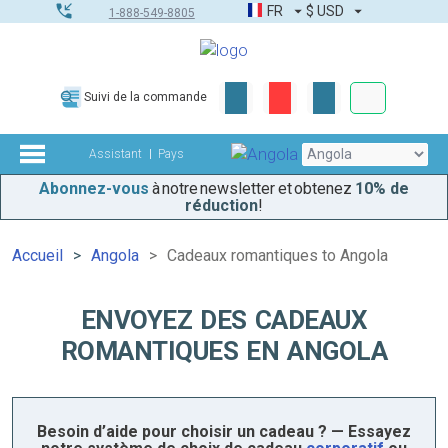
FR
$
USD
1-888-549-8805
Commandes
Suivi de la commande
Boîte à outils
Assistant
Pays
Abonnez-vous
à notre newsletter et obtenez
10% de
réduction
!
Accueil
Angola
Cadeaux romantiques to Angola
ENVOYEZ DES CADEAUX
ROMANTIQUES EN ANGOLA
Besoin d’aide pour choisir un cadeau ? — Essayez