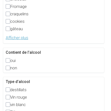
Fromage
craquelins
cookies
gâteau
Afficher plus
Contient de l’alcool
oui
non
Type d’alcool
destillats
Vin rouge
vin blanc