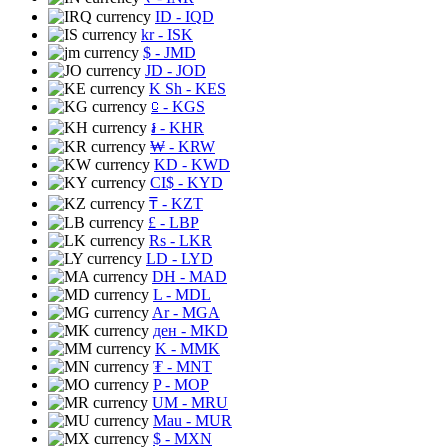
ID
- IQD
kr
- ISK
$
- JMD
JD
- JOD
K Sh
- KES
⃀
- KGS
៛
- KHR
₩
- KRW
KD
- KWD
CI$
- KYD
₸
- KZT
£
- LBP
Rs
- LKR
LD
- LYD
DH
- MAD
L
- MDL
Ar
- MGA
ден
- MKD
K
- MMK
₮
- MNT
P
- MOP
UM
- MRU
Mau
- MUR
$
- MXN