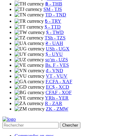
฿
- THB
ЅМ
- TJS
TD
- TND
₺
- TRY
$
- TTD
$
- TWD
TSh
- TZS
₴
- UAH
USh
- UGX
$
- UYU
soʻm
- UZS
Bs. F
- VES
₫
- VND
VT
- VUV
F.CFA
- XAF
EC$
- XCD
CFAF
- XOF
YRls
- YER
R
- ZAR
ZK
- ZMW
Chercher
Commandes en gros