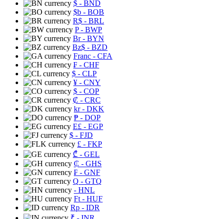
$
- BND
$b
- BOB
R$
- BRL
P
- BWP
Br
- BYN
Bz$
- BZD
Franc
- CFA
₣
- CHF
$
- CLP
¥
- CNY
$
- COP
₡
- CRC
kr
- DKK
₱
- DOP
E£
- EGP
$
- FJD
£
- FKP
₾
- GEL
₵
- GHS
₣
- GNF
Q
- GTQ
- HNL
Ft
- HUF
Rp
- IDR
₹
- INR