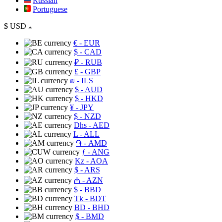
Russian
Portuguese
$
USD
€
- EUR
$
- CAD
₽
- RUB
£
- GBP
₪
- ILS
$
- AUD
$
- HKD
¥
- JPY
$
- NZD
Dhs
- AED
L
- ALL
֏
- AMD
ƒ
- ANG
Kz
- AOA
$
- ARS
₼
- AZN
$
- BBD
Tk
- BDT
BD
- BHD
$
- BMD