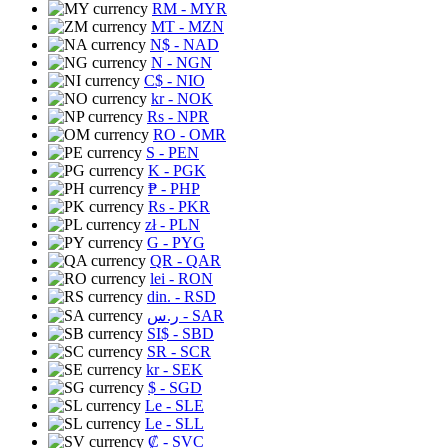
RM
- MYR
MT
- MZN
N$
- NAD
N
- NGN
C$
- NIO
kr
- NOK
Rs
- NPR
RO
- OMR
S
- PEN
K
- PGK
₱
- PHP
Rs
- PKR
zł
- PLN
G
- PYG
QR
- QAR
lei
- RON
din.
- RSD
ر.س
- SAR
SI$
- SBD
SR
- SCR
kr
- SEK
$
- SGD
Le
- SLE
Le
- SLL
₡
- SVC