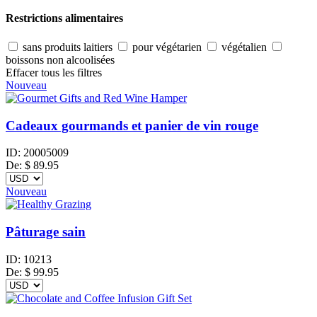
Restrictions alimentaires
sans produits laitiers
pour végétarien
végétalien
boissons non alcoolisées
Effacer tous les filtres
Nouveau
Cadeaux gourmands et panier de vin rouge
ID:
20005009
De:
$
89.95
Nouveau
Pâturage sain
ID:
10213
De:
$
99.95