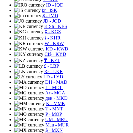
ID
- IQD
kr
- ISK
$
- JMD
JD
- JOD
K Sh
- KES
⃀
- KGS
៛
- KHR
₩
- KRW
KD
- KWD
CI$
- KYD
₸
- KZT
£
- LBP
Rs
- LKR
LD
- LYD
DH
- MAD
L
- MDL
Ar
- MGA
ден
- MKD
K
- MMK
₮
- MNT
P
- MOP
UM
- MRU
Mau
- MUR
$
- MXN