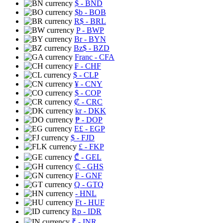
$
- BND
$b
- BOB
R$
- BRL
P
- BWP
Br
- BYN
Bz$
- BZD
Franc
- CFA
₣
- CHF
$
- CLP
¥
- CNY
$
- COP
₡
- CRC
kr
- DKK
₱
- DOP
E£
- EGP
$
- FJD
£
- FKP
₾
- GEL
₵
- GHS
₣
- GNF
Q
- GTQ
- HNL
Ft
- HUF
Rp
- IDR
₹
- INR