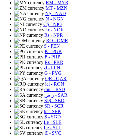
RM
- MYR
MT
- MZN
N$
- NAD
N
- NGN
C$
- NIO
kr
- NOK
Rs
- NPR
RO
- OMR
S
- PEN
K
- PGK
₱
- PHP
Rs
- PKR
zł
- PLN
G
- PYG
QR
- QAR
lei
- RON
din.
- RSD
ر.س
- SAR
SI$
- SBD
SR
- SCR
kr
- SEK
$
- SGD
Le
- SLE
Le
- SLL
₡
- SVC