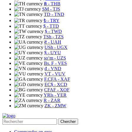
฿
- THB
ЅМ
- TJS
TD
- TND
₺
- TRY
$
- TTD
$
- TWD
TSh
- TZS
₴
- UAH
USh
- UGX
$
- UYU
soʻm
- UZS
Bs. F
- VES
₫
- VND
VT
- VUV
F.CFA
- XAF
EC$
- XCD
CFAF
- XOF
YRls
- YER
R
- ZAR
ZK
- ZMW
Chercher
Commandes en gros