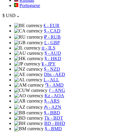
Russian
Portuguese
$
USD
€
- EUR
$
- CAD
₽
- RUB
£
- GBP
₪
- ILS
$
- AUD
$
- HKD
¥
- JPY
$
- NZD
Dhs
- AED
L
- ALL
֏
- AMD
ƒ
- ANG
Kz
- AOA
$
- ARS
₼
- AZN
$
- BBD
Tk
- BDT
BD
- BHD
$
- BMD