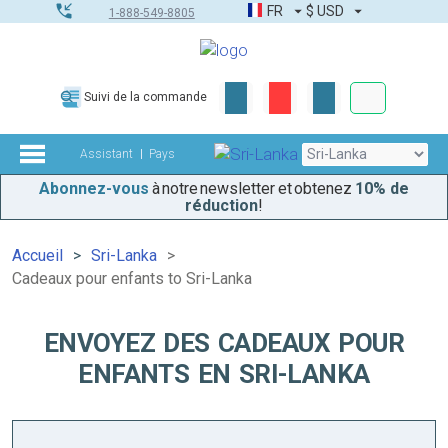
FR
$
USD
1-888-549-8805
Commandes
Suivi de la commande
Boîte à outils
Assistant
Pays
Abonnez-vous
à notre newsletter et obtenez
10% de
réduction
!
Accueil
Sri-Lanka
Cadeaux pour enfants to Sri-Lanka
ENVOYEZ DES CADEAUX POUR
ENFANTS EN SRI-LANKA