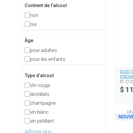
Contient de l’alcool
non
oui
Âge
pour adultes
pour les enfants
DUO D
Type d’alcool
FROM
ID:
212
Vin rouge
$
11
destillats
champagne
vin blanc
NOUV
vin pétillant
Afficher plus