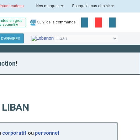
istant cadeau
Nos marques
Pourquoi nous choisir
des en gros
Suivi de la commande
tils complète
D’AFFAIRES
uction
!
 LIBAN
u
corporatif
ou
personnel