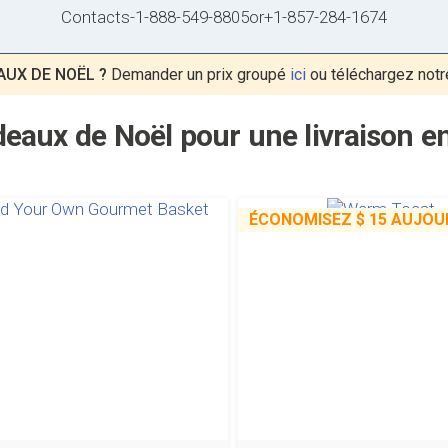
Contacts
-
1-888-549-8805
or
+1-857-284-1674
AUX DE NOËL ?
Demander un prix groupé
ici
ou téléchargez not
eaux de Noël pour une livraison e
ÉCONOMISEZ
$ 15
AUJOUR