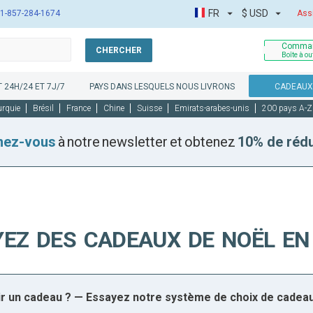
FR
$
USD
1-857-284-1674
Ass
Comman
CHERCHER
Boîte à ou
 24H/24 ET 7J/7
PAYS DANS LESQUELS NOUS LIVRONS
CADEAUX 
urquie
Brésil
France
Chine
Suisse
Emirats-arabes-unis
200 pays A-Z
nez-vous
à notre newsletter et obtenez
10% de réd
EZ DES CADEAUX DE NOËL EN
sir un cadeau ? — Essayez notre système de choix de cadea