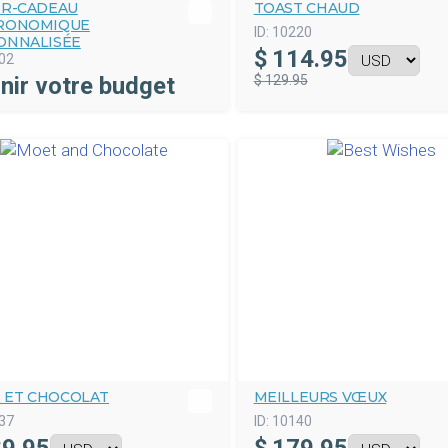
ER-CADEAU
TOAST CHAUD
RONOMIQUE
ID:
10220
ONNALISÉE
$
114.95
02
nir votre budget
$ 129.95
 ET CHOCOLAT
MEILLEURS VŒUX
37
ID:
10140