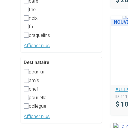
$
28
café
thé
noix
NOUV
fruit
craquelins
Afficher plus
Destinataire
pour lui
amis
chef
BULL
ID:
111
pour elle
$
10
collègue
Afficher plus