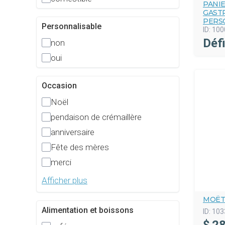
PANI
GAST
PERS
Personnalisable
ID:
100
Défi
non
oui
Occasion
Noël
pendaison de crémaillère
anniversaire
Fête des mères
merci
Afficher plus
MOËT
Alimentation et boissons
ID:
103