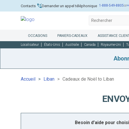
1-888-549-8805
or
+
Contacts
Demander un appel téléphonique
OCCASIONS
PANIERS-CADEAUX
ASSISTANCE CLIENT
Localisateur
États-Unis
Australie
Canada
Royaume-Uni
T
Abon
Accueil
Liban
Cadeaux de Noël to Liban
ENVOY
Besoin d’aide pour choi