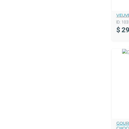
VEUV
ID:
103
$
29
GOUR
CHOC