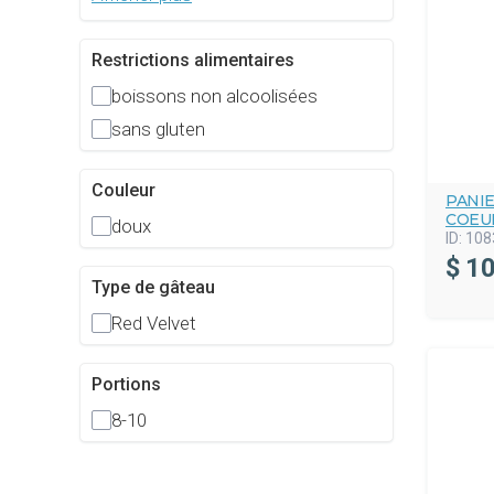
Restrictions alimentaires
boissons non alcoolisées
sans gluten
Couleur
PANI
COEU
doux
ID:
108
$
10
Type de gâteau
Red Velvet
Portions
8-10