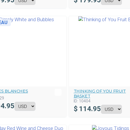
9.95
$
179.95
EAU
ES BLANCHES
THINKING OF YOU FRUIT
BASKET
29
ID:
10404
4.95
$
114.95