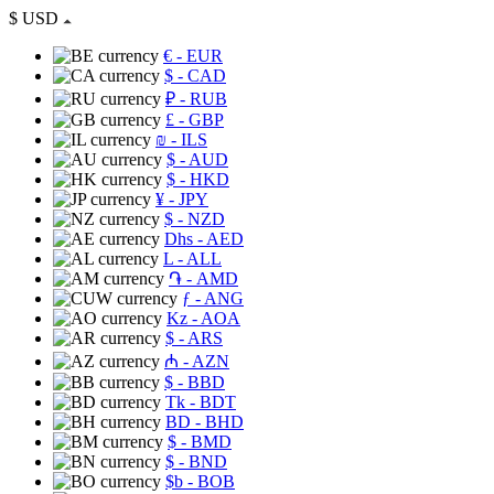
$
USD
€
- EUR
$
- CAD
₽
- RUB
£
- GBP
₪
- ILS
$
- AUD
$
- HKD
¥
- JPY
$
- NZD
Dhs
- AED
L
- ALL
֏
- AMD
ƒ
- ANG
Kz
- AOA
$
- ARS
₼
- AZN
$
- BBD
Tk
- BDT
BD
- BHD
$
- BMD
$
- BND
$b
- BOB