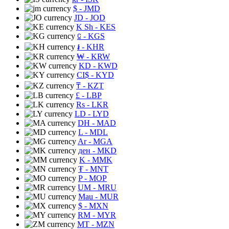
$
- JMD
JD
- JOD
K Sh
- KES
⃀
- KGS
៛
- KHR
₩
- KRW
KD
- KWD
CI$
- KYD
₸
- KZT
£
- LBP
Rs
- LKR
LD
- LYD
DH
- MAD
L
- MDL
Ar
- MGA
ден
- MKD
K
- MMK
₮
- MNT
P
- MOP
UM
- MRU
Mau
- MUR
$
- MXN
RM
- MYR
MT
- MZN