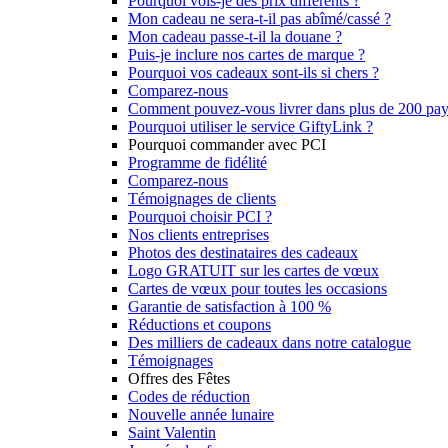
Pourquoi vois-je des prix différents ?
Mon cadeau ne sera-t-il pas abîmé/cassé ?
Mon cadeau passe-t-il la douane ?
Puis-je inclure nos cartes de marque ?
Pourquoi vos cadeaux sont-ils si chers ?
Comparez-nous
Comment pouvez-vous livrer dans plus de 200 pay
Pourquoi utiliser le service GiftyLink ?
Pourquoi commander avec PCI
Programme de fidélité
Comparez-nous
Témoignages de clients
Pourquoi choisir PCI ?
Nos clients entreprises
Photos des destinataires des cadeaux
Logo GRATUIT sur les cartes de vœux
Cartes de vœux pour toutes les occasions
Garantie de satisfaction à 100 %
Réductions et coupons
Des milliers de cadeaux dans notre catalogue
Témoignages
Offres des Fêtes
Codes de réduction
Nouvelle année lunaire
Saint Valentin