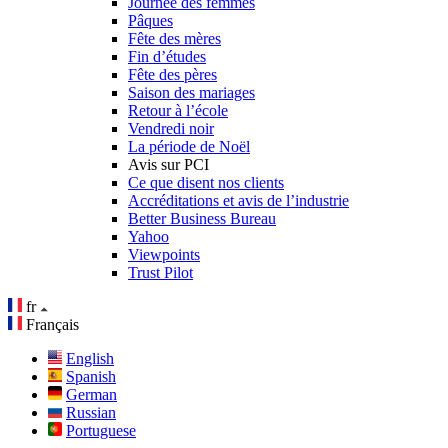
Journée des femmes
Pâques
Fête des mères
Fin d’études
Fête des pères
Saison des mariages
Retour à l’école
Vendredi noir
La période de Noël
Avis sur PCI
Ce que disent nos clients
Accréditations et avis de l’industrie
Better Business Bureau
Yahoo
Viewpoints
Trust Pilot
fr
Français
English
Spanish
German
Russian
Portuguese