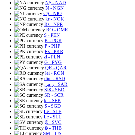
N$
- NAD
N
- NGN
C$
- NIO
kr
- NOK
Rs
- NPR
RO
- OMR
S
- PEN
K
- PGK
₱
- PHP
Rs
- PKR
zł
- PLN
G
- PYG
QR
- QAR
lei
- RON
din.
- RSD
ر.س
- SAR
SI$
- SBD
SR
- SCR
kr
- SEK
$
- SGD
Le
- SLE
Le
- SLL
₡
- SVC
฿
- THB
ЅМ
- TJS