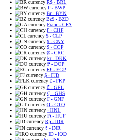
R$
- BRL
P
- BWP
Br
- BYN
Bz$
- BZD
Franc
- CFA
₣
- CHF
$
- CLP
¥
- CNY
$
- COP
₡
- CRC
kr
- DKK
₱
- DOP
E£
- EGP
$
- FJD
£
- FKP
₾
- GEL
₵
- GHS
₣
- GNF
Q
- GTQ
- HNL
Ft
- HUF
Rp
- IDR
₹
- INR
ID
- IQD
kr
- ISK