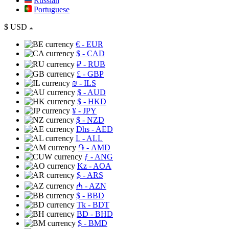
Russian
Portuguese
$
USD
€
- EUR
$
- CAD
₽
- RUB
£
- GBP
₪
- ILS
$
- AUD
$
- HKD
¥
- JPY
$
- NZD
Dhs
- AED
L
- ALL
֏
- AMD
ƒ
- ANG
Kz
- AOA
$
- ARS
₼
- AZN
$
- BBD
Tk
- BDT
BD
- BHD
$
- BMD