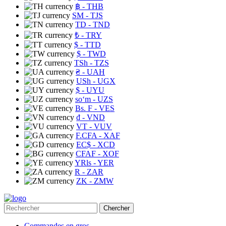
฿
- THB
ЅМ
- TJS
TD
- TND
₺
- TRY
$
- TTD
$
- TWD
TSh
- TZS
₴
- UAH
USh
- UGX
$
- UYU
soʻm
- UZS
Bs. F
- VES
₫
- VND
VT
- VUV
F.CFA
- XAF
EC$
- XCD
CFAF
- XOF
YRls
- YER
R
- ZAR
ZK
- ZMW
Chercher
Commandes en gros