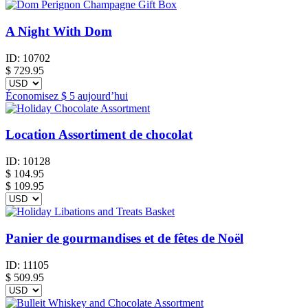
A Night With Dom
ID:
10702
$
729.95
Économisez
$ 5
aujourd’hui
Location Assortiment de chocolat
ID:
10128
$
104.95
$ 109.95
Panier de gourmandises et de fêtes de Noël
ID:
11105
$
509.95