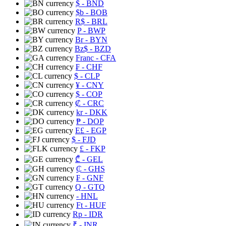
$
- BND
$b
- BOB
R$
- BRL
P
- BWP
Br
- BYN
Bz$
- BZD
Franc
- CFA
₣
- CHF
$
- CLP
¥
- CNY
$
- COP
₡
- CRC
kr
- DKK
₱
- DOP
E£
- EGP
$
- FJD
£
- FKP
₾
- GEL
₵
- GHS
₣
- GNF
Q
- GTQ
- HNL
Ft
- HUF
Rp
- IDR
₹
- INR