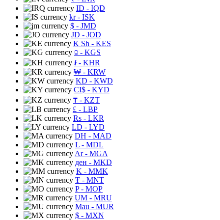
ID
- IQD
kr
- ISK
$
- JMD
JD
- JOD
K Sh
- KES
⃀
- KGS
៛
- KHR
₩
- KRW
KD
- KWD
CI$
- KYD
₸
- KZT
£
- LBP
Rs
- LKR
LD
- LYD
DH
- MAD
L
- MDL
Ar
- MGA
ден
- MKD
K
- MMK
₮
- MNT
P
- MOP
UM
- MRU
Mau
- MUR
$
- MXN