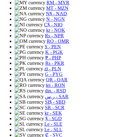
RM
- MYR
MT
- MZN
N$
- NAD
N
- NGN
C$
- NIO
kr
- NOK
Rs
- NPR
RO
- OMR
S
- PEN
K
- PGK
₱
- PHP
Rs
- PKR
zł
- PLN
G
- PYG
QR
- QAR
lei
- RON
din.
- RSD
ر.س
- SAR
SI$
- SBD
SR
- SCR
kr
- SEK
$
- SGD
Le
- SLE
Le
- SLL
₡
- SVC