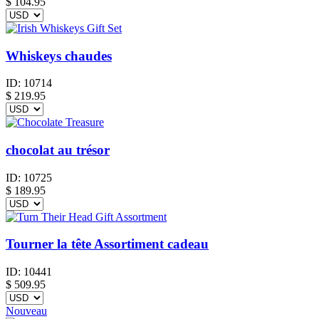
$
104.95
Whiskeys chaudes
ID:
10714
$
219.95
chocolat au trésor
ID:
10725
$
189.95
Tourner la tête Assortiment cadeau
ID:
10441
$
509.95
Nouveau