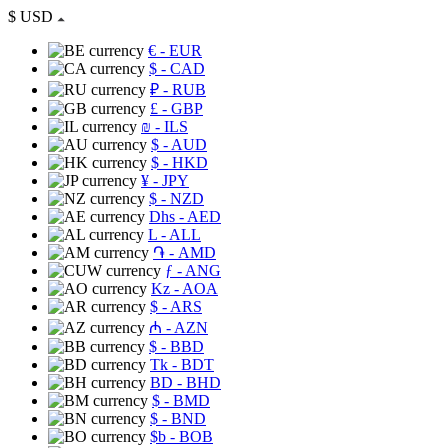
$
USD
€
- EUR
$
- CAD
₽
- RUB
£
- GBP
₪
- ILS
$
- AUD
$
- HKD
¥
- JPY
$
- NZD
Dhs
- AED
L
- ALL
֏
- AMD
ƒ
- ANG
Kz
- AOA
$
- ARS
₼
- AZN
$
- BBD
Tk
- BDT
BD
- BHD
$
- BMD
$
- BND
$b
- BOB