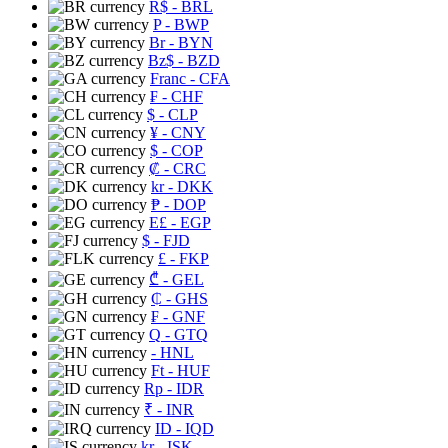
R$
- BRL
P
- BWP
Br
- BYN
Bz$
- BZD
Franc
- CFA
₣
- CHF
$
- CLP
¥
- CNY
$
- COP
₡
- CRC
kr
- DKK
₱
- DOP
E£
- EGP
$
- FJD
£
- FKP
₾
- GEL
₵
- GHS
₣
- GNF
Q
- GTQ
- HNL
Ft
- HUF
Rp
- IDR
₹
- INR
ID
- IQD
kr
- ISK