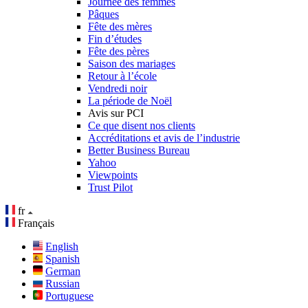
Journée des femmes
Pâques
Fête des mères
Fin d’études
Fête des pères
Saison des mariages
Retour à l’école
Vendredi noir
La période de Noël
Avis sur PCI
Ce que disent nos clients
Accréditations et avis de l’industrie
Better Business Bureau
Yahoo
Viewpoints
Trust Pilot
fr
Français
English
Spanish
German
Russian
Portuguese