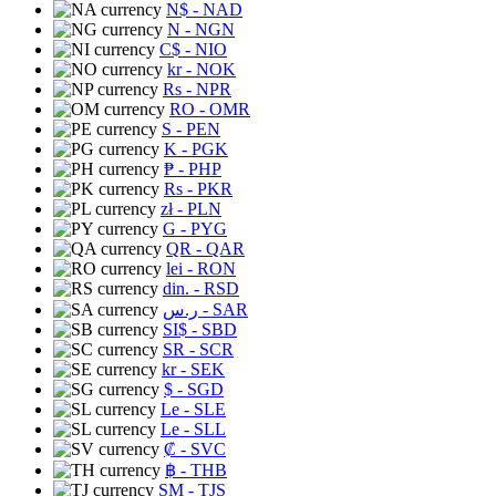
N$
- NAD
N
- NGN
C$
- NIO
kr
- NOK
Rs
- NPR
RO
- OMR
S
- PEN
K
- PGK
₱
- PHP
Rs
- PKR
zł
- PLN
G
- PYG
QR
- QAR
lei
- RON
din.
- RSD
ر.س
- SAR
SI$
- SBD
SR
- SCR
kr
- SEK
$
- SGD
Le
- SLE
Le
- SLL
₡
- SVC
฿
- THB
ЅМ
- TJS