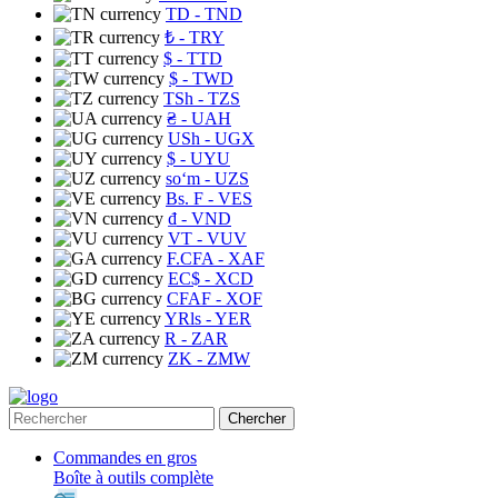
TD
- TND
₺
- TRY
$
- TTD
$
- TWD
TSh
- TZS
₴
- UAH
USh
- UGX
$
- UYU
soʻm
- UZS
Bs. F
- VES
₫
- VND
VT
- VUV
F.CFA
- XAF
EC$
- XCD
CFAF
- XOF
YRls
- YER
R
- ZAR
ZK
- ZMW
Chercher
Commandes en gros
Boîte à outils complète