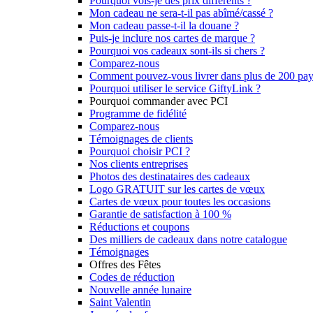
Pourquoi vois-je des prix différents ?
Mon cadeau ne sera-t-il pas abîmé/cassé ?
Mon cadeau passe-t-il la douane ?
Puis-je inclure nos cartes de marque ?
Pourquoi vos cadeaux sont-ils si chers ?
Comparez-nous
Comment pouvez-vous livrer dans plus de 200 pay
Pourquoi utiliser le service GiftyLink ?
Pourquoi commander avec PCI
Programme de fidélité
Comparez-nous
Témoignages de clients
Pourquoi choisir PCI ?
Nos clients entreprises
Photos des destinataires des cadeaux
Logo GRATUIT sur les cartes de vœux
Cartes de vœux pour toutes les occasions
Garantie de satisfaction à 100 %
Réductions et coupons
Des milliers de cadeaux dans notre catalogue
Témoignages
Offres des Fêtes
Codes de réduction
Nouvelle année lunaire
Saint Valentin