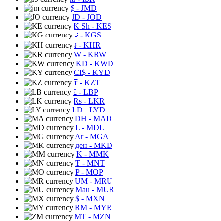
$
- JMD
JD
- JOD
K Sh
- KES
⃀
- KGS
៛
- KHR
₩
- KRW
KD
- KWD
CI$
- KYD
₸
- KZT
£
- LBP
Rs
- LKR
LD
- LYD
DH
- MAD
L
- MDL
Ar
- MGA
ден
- MKD
K
- MMK
₮
- MNT
P
- MOP
UM
- MRU
Mau
- MUR
$
- MXN
RM
- MYR
MT
- MZN