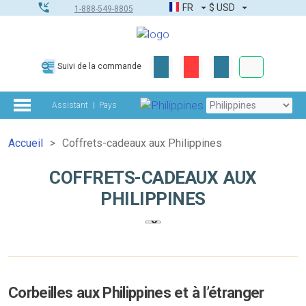
FR
$
USD
1-888-549-8805
Commandes
Suivi de la commande
Boîte à outils
Assistant
Pays
Accueil
Coffrets-cadeaux aux Philippines
COFFRETS-CADEAUX AUX
PHILIPPINES
Corbeilles aux Philippines et à l’étranger