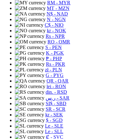
RM
- MYR
MT
- MZN
N$
- NAD
N
- NGN
C$
- NIO
kr
- NOK
Rs
- NPR
RO
- OMR
S
- PEN
K
- PGK
₱
- PHP
Rs
- PKR
zł
- PLN
G
- PYG
QR
- QAR
lei
- RON
din.
- RSD
ر.س
- SAR
SI$
- SBD
SR
- SCR
kr
- SEK
$
- SGD
Le
- SLE
Le
- SLL
₡
- SVC