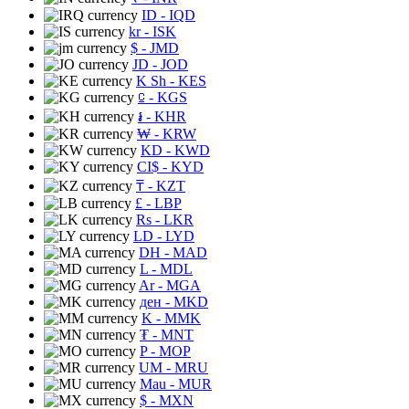
ID
- IQD
kr
- ISK
$
- JMD
JD
- JOD
K Sh
- KES
⃀
- KGS
៛
- KHR
₩
- KRW
KD
- KWD
CI$
- KYD
₸
- KZT
£
- LBP
Rs
- LKR
LD
- LYD
DH
- MAD
L
- MDL
Ar
- MGA
ден
- MKD
K
- MMK
₮
- MNT
P
- MOP
UM
- MRU
Mau
- MUR
$
- MXN