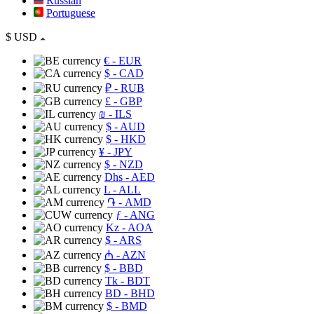
Russian
Portuguese
$
USD
€
- EUR
$
- CAD
₽
- RUB
£
- GBP
₪
- ILS
$
- AUD
$
- HKD
¥
- JPY
$
- NZD
Dhs
- AED
L
- ALL
֏
- AMD
ƒ
- ANG
Kz
- AOA
$
- ARS
₼
- AZN
$
- BBD
Tk
- BDT
BD
- BHD
$
- BMD