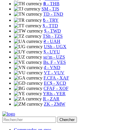
฿
- THB
ЅМ
- TJS
TD
- TND
₺
- TRY
$
- TTD
$
- TWD
TSh
- TZS
₴
- UAH
USh
- UGX
$
- UYU
soʻm
- UZS
Bs. F
- VES
₫
- VND
VT
- VUV
F.CFA
- XAF
EC$
- XCD
CFAF
- XOF
YRls
- YER
R
- ZAR
ZK
- ZMW
Chercher
Commandes en gros