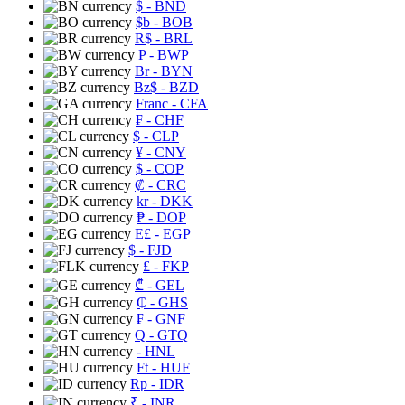
$
- BND
$b
- BOB
R$
- BRL
P
- BWP
Br
- BYN
Bz$
- BZD
Franc
- CFA
₣
- CHF
$
- CLP
¥
- CNY
$
- COP
₡
- CRC
kr
- DKK
₱
- DOP
E£
- EGP
$
- FJD
£
- FKP
₾
- GEL
₵
- GHS
₣
- GNF
Q
- GTQ
- HNL
Ft
- HUF
Rp
- IDR
₹
- INR