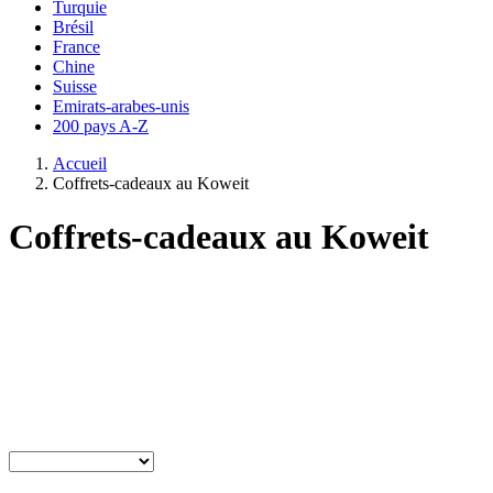
Turquie
Brésil
France
Chine
Suisse
Emirats-arabes-unis
200 pays A-Z
Accueil
Coffrets-cadeaux au Koweit
Coffrets-cadeaux au Koweit