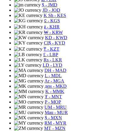
$
- JMD
JD
- JOD
K Sh
- KES
⃀
- KGS
៛
- KHR
₩
- KRW
KD
- KWD
CI$
- KYD
₸
- KZT
£
- LBP
Rs
- LKR
LD
- LYD
DH
- MAD
L
- MDL
Ar
- MGA
ден
- MKD
K
- MMK
₮
- MNT
P
- MOP
UM
- MRU
Mau
- MUR
$
- MXN
RM
- MYR
MT
- MZN