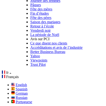
Journée des femmes
Pâques
Fête des mères
Fin d’études
Fête des pères
Saison des mariages
Retour à l’école
Vendredi noir
La période de Noël
Avis sur PCI
Ce que disent nos clients
Accréditations et avis de l’industrie
Better Business Bureau
Yahoo
Viewpoints
Trust Pilot
fr
Français
English
Spanish
German
Russian
Portuguese