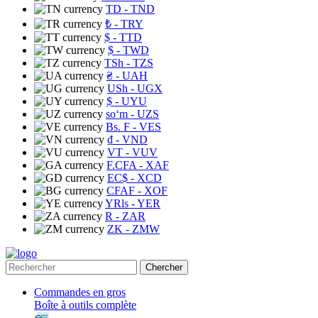
TD
- TND
₺
- TRY
$
- TTD
$
- TWD
TSh
- TZS
₴
- UAH
USh
- UGX
$
- UYU
soʻm
- UZS
Bs. F
- VES
₫
- VND
VT
- VUV
F.CFA
- XAF
EC$
- XCD
CFAF
- XOF
YRls
- YER
R
- ZAR
ZK
- ZMW
Chercher
Commandes en gros
Boîte à outils complète