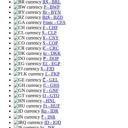
R$
- BRL
P
- BWP
Br
- BYN
Bz$
- BZD
Franc
- CFA
₣
- CHF
$
- CLP
¥
- CNY
$
- COP
₡
- CRC
kr
- DKK
₱
- DOP
E£
- EGP
$
- FJD
£
- FKP
₾
- GEL
₵
- GHS
₣
- GNF
Q
- GTQ
- HNL
Ft
- HUF
Rp
- IDR
₹
- INR
ID
- IQD
kr
- ISK