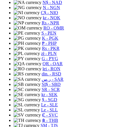
N$
- NAD
N
- NGN
C$
- NIO
kr
- NOK
Rs
- NPR
RO
- OMR
S
- PEN
K
- PGK
₱
- PHP
Rs
- PKR
zł
- PLN
G
- PYG
QR
- QAR
lei
- RON
din.
- RSD
ر.س
- SAR
SI$
- SBD
SR
- SCR
kr
- SEK
$
- SGD
Le
- SLE
Le
- SLL
₡
- SVC
฿
- THB
ЅМ
- TJS