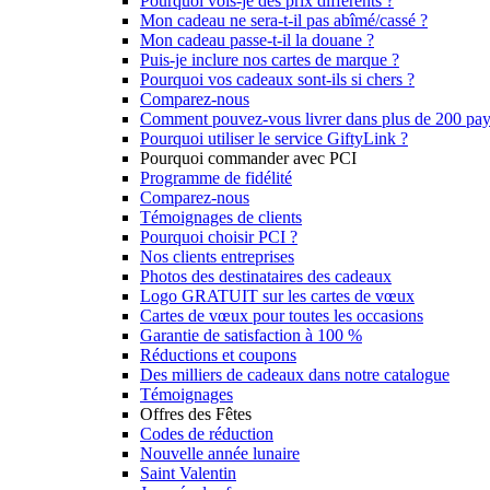
Pourquoi vois-je des prix différents ?
Mon cadeau ne sera-t-il pas abîmé/cassé ?
Mon cadeau passe-t-il la douane ?
Puis-je inclure nos cartes de marque ?
Pourquoi vos cadeaux sont-ils si chers ?
Comparez-nous
Comment pouvez-vous livrer dans plus de 200 pay
Pourquoi utiliser le service GiftyLink ?
Pourquoi commander avec PCI
Programme de fidélité
Comparez-nous
Témoignages de clients
Pourquoi choisir PCI ?
Nos clients entreprises
Photos des destinataires des cadeaux
Logo GRATUIT sur les cartes de vœux
Cartes de vœux pour toutes les occasions
Garantie de satisfaction à 100 %
Réductions et coupons
Des milliers de cadeaux dans notre catalogue
Témoignages
Offres des Fêtes
Codes de réduction
Nouvelle année lunaire
Saint Valentin