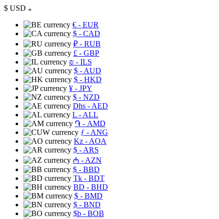
$
USD
€
- EUR
$
- CAD
₽
- RUB
£
- GBP
₪
- ILS
$
- AUD
$
- HKD
¥
- JPY
$
- NZD
Dhs
- AED
L
- ALL
֏
- AMD
ƒ
- ANG
Kz
- AOA
$
- ARS
₼
- AZN
$
- BBD
Tk
- BDT
BD
- BHD
$
- BMD
$
- BND
$b
- BOB