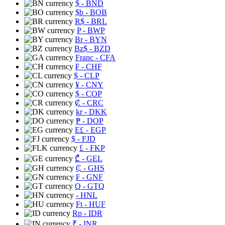
$
- BND
$b
- BOB
R$
- BRL
P
- BWP
Br
- BYN
Bz$
- BZD
Franc
- CFA
₣
- CHF
$
- CLP
¥
- CNY
$
- COP
₡
- CRC
kr
- DKK
₱
- DOP
E£
- EGP
$
- FJD
£
- FKP
₾
- GEL
₵
- GHS
₣
- GNF
Q
- GTQ
- HNL
Ft
- HUF
Rp
- IDR
₹
- INR