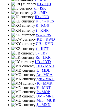
ID
- IQD
kr
- ISK
$
- JMD
JD
- JOD
K Sh
- KES
⃀
- KGS
៛
- KHR
₩
- KRW
KD
- KWD
CI$
- KYD
₸
- KZT
£
- LBP
Rs
- LKR
LD
- LYD
DH
- MAD
L
- MDL
Ar
- MGA
ден
- MKD
K
- MMK
₮
- MNT
P
- MOP
UM
- MRU
Mau
- MUR
$
- MXN