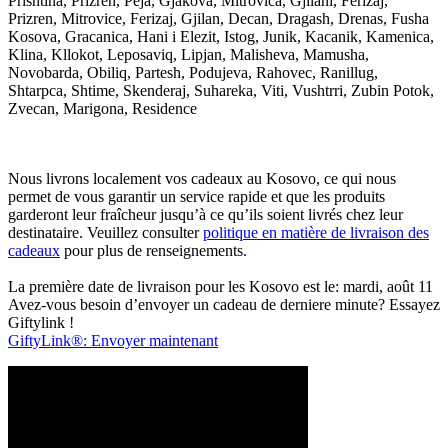
Prishtina, Prizren, Peja, Gjakova, Mitrovica, Gjilani, Ferizaj,
Prizren, Mitrovice, Ferizaj, Gjilan, Decan, Dragash, Drenas, Fusha
Kosova, Gracanica, Hani i Elezit, Istog, Junik, Kacanik, Kamenica,
Klina, Kllokot, Leposaviq, Lipjan, Malisheva, Mamusha,
Novobarda, Obiliq, Partesh, Podujeva, Rahovec, Ranillug,
Shtarpca, Shtime, Skenderaj, Suhareka, Viti, Vushtrri, Zubin Potok,
Zvecan, Marigona, Residence
Nous livrons localement vos cadeaux au Kosovo, ce qui nous
permet de vous garantir un service rapide et que les produits
garderont leur fraîcheur jusqu’à ce qu’ils soient livrés chez leur
destinataire. Veuillez consulter
politique en matière de livraison des
cadeaux
pour plus de renseignements.
La première date de livraison pour les Kosovo est le: mardi, août 11
Avez-vous besoin d’envoyer un cadeau de derniere minute? Essayez
Giftylink !
GiftyLink®: Envoyer maintenant