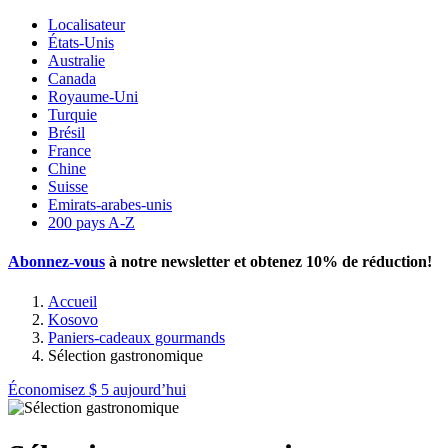
Localisateur
États-Unis
Australie
Canada
Royaume-Uni
Turquie
Brésil
France
Chine
Suisse
Emirats-arabes-unis
200 pays A-Z
Abonnez-vous
à notre newsletter et obtenez
10% de réduction
!
Accueil
Kosovo
Paniers-cadeaux gourmands
Sélection gastronomique
Économisez
$ 5
aujourd’hui