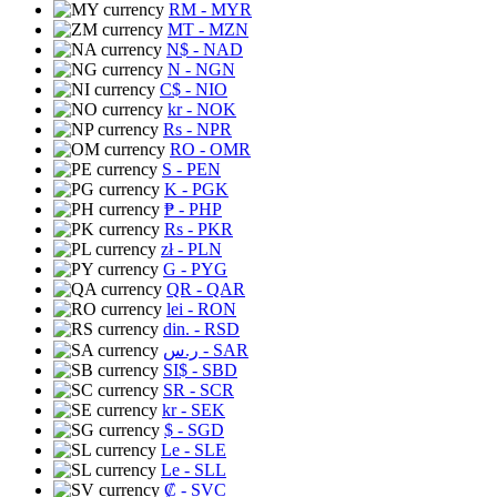
RM
- MYR
MT
- MZN
N$
- NAD
N
- NGN
C$
- NIO
kr
- NOK
Rs
- NPR
RO
- OMR
S
- PEN
K
- PGK
₱
- PHP
Rs
- PKR
zł
- PLN
G
- PYG
QR
- QAR
lei
- RON
din.
- RSD
ر.س
- SAR
SI$
- SBD
SR
- SCR
kr
- SEK
$
- SGD
Le
- SLE
Le
- SLL
₡
- SVC