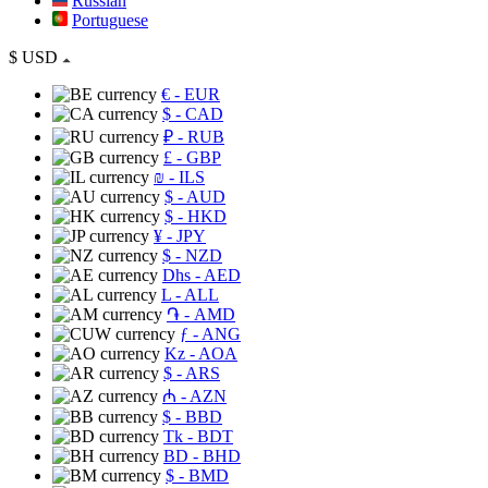
Russian
Portuguese
$
USD
€
- EUR
$
- CAD
₽
- RUB
£
- GBP
₪
- ILS
$
- AUD
$
- HKD
¥
- JPY
$
- NZD
Dhs
- AED
L
- ALL
֏
- AMD
ƒ
- ANG
Kz
- AOA
$
- ARS
₼
- AZN
$
- BBD
Tk
- BDT
BD
- BHD
$
- BMD