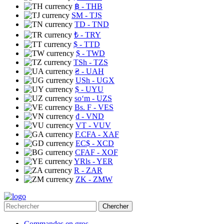
฿
- THB
ЅМ
- TJS
TD
- TND
₺
- TRY
$
- TTD
$
- TWD
TSh
- TZS
₴
- UAH
USh
- UGX
$
- UYU
soʻm
- UZS
Bs. F
- VES
₫
- VND
VT
- VUV
F.CFA
- XAF
EC$
- XCD
CFAF
- XOF
YRls
- YER
R
- ZAR
ZK
- ZMW
Chercher
Commandes en gros