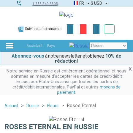
FR
$
USD
1-888-549-8805
Commandes
Suivi de la commande
Boîte à outils
Assistant
Pays
Abonnez-vous
à notre newsletter et obtenez
10% de
réduction
!
Notre service en Russie est entièrement opérationnel et nous
sommes en mesure d’accepter les cartes de crédit/débit
émises aux États-Unis ainsi que toutes les cartes de
crédit/débit internationales, PayPal et autres
moyens de
.
paiement
Roses Eternal
Accueil
Russie
Fleurs
ROSES ETERNAL EN RUSSIE