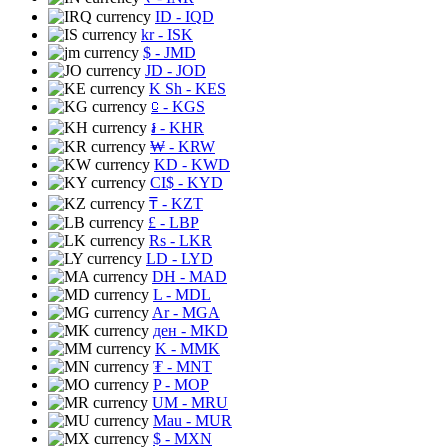
ID
- IQD
kr
- ISK
$
- JMD
JD
- JOD
K Sh
- KES
⃀
- KGS
៛
- KHR
₩
- KRW
KD
- KWD
CI$
- KYD
₸
- KZT
£
- LBP
Rs
- LKR
LD
- LYD
DH
- MAD
L
- MDL
Ar
- MGA
ден
- MKD
K
- MMK
₮
- MNT
P
- MOP
UM
- MRU
Mau
- MUR
$
- MXN