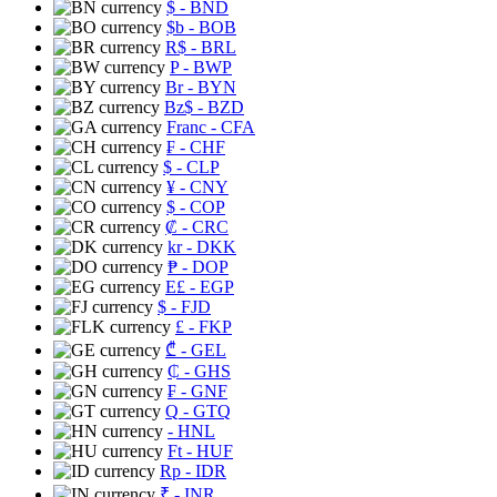
$
- BND
$b
- BOB
R$
- BRL
P
- BWP
Br
- BYN
Bz$
- BZD
Franc
- CFA
₣
- CHF
$
- CLP
¥
- CNY
$
- COP
₡
- CRC
kr
- DKK
₱
- DOP
E£
- EGP
$
- FJD
£
- FKP
₾
- GEL
₵
- GHS
₣
- GNF
Q
- GTQ
- HNL
Ft
- HUF
Rp
- IDR
₹
- INR