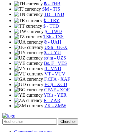
฿
- THB
ЅМ
- TJS
TD
- TND
₺
- TRY
$
- TTD
$
- TWD
TSh
- TZS
₴
- UAH
USh
- UGX
$
- UYU
soʻm
- UZS
Bs. F
- VES
₫
- VND
VT
- VUV
F.CFA
- XAF
EC$
- XCD
CFAF
- XOF
YRls
- YER
R
- ZAR
ZK
- ZMW
Chercher
Commandes en gros