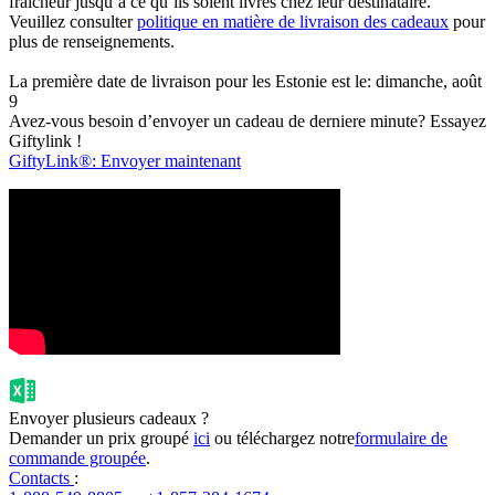
fraîcheur jusqu’à ce qu’ils soient livrés chez leur destinataire.
Veuillez consulter
politique en matière de livraison des cadeaux
pour
plus de renseignements.
La première date de livraison pour les Estonie est le: dimanche, août
9
Avez-vous besoin d’envoyer un cadeau de derniere minute? Essayez
Giftylink !
GiftyLink®: Envoyer maintenant
Envoyer plusieurs cadeaux ?
Demander un prix groupé
ici
ou téléchargez notre
formulaire de
commande groupée
.
Contacts
: