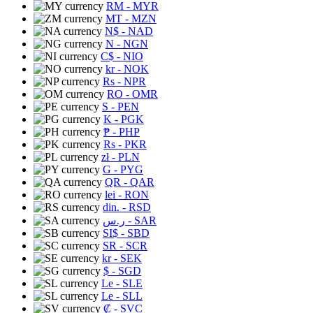
RM
- MYR
MT
- MZN
N$
- NAD
N
- NGN
C$
- NIO
kr
- NOK
Rs
- NPR
RO
- OMR
S
- PEN
K
- PGK
₱
- PHP
Rs
- PKR
zł
- PLN
G
- PYG
QR
- QAR
lei
- RON
din.
- RSD
ر.س
- SAR
SI$
- SBD
SR
- SCR
kr
- SEK
$
- SGD
Le
- SLE
Le
- SLL
₡
- SVC