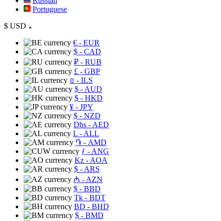
Russian
Portuguese
$
USD
€
- EUR
$
- CAD
₽
- RUB
£
- GBP
₪
- ILS
$
- AUD
$
- HKD
¥
- JPY
$
- NZD
Dhs
- AED
L
- ALL
֏
- AMD
ƒ
- ANG
Kz
- AOA
$
- ARS
₼
- AZN
$
- BBD
Tk
- BDT
BD
- BHD
$
- BMD