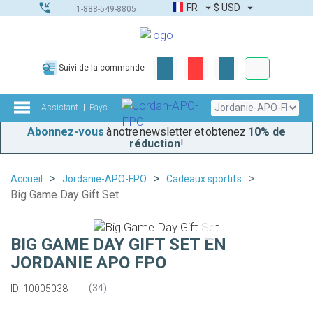
FR
$
USD
1-888-549-8805
Commandes
Suivi de la commande
Boîte à outils
Assistant
Pays
Abonnez-vous
à notre newsletter et obtenez
10% de
réduction
!
Accueil
Jordanie-APO-FPO
Cadeaux sportifs
Big Game Day Gift Set
BIG GAME DAY GIFT SET EN
JORDANIE APO FPO
(
34
)
ID: 10005038