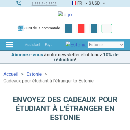
FR
$
USD
1-888-549-8805
Commandes
Suivi de la commande
Boîte à outils
Assistant
Pays
Abonnez-vous
à notre newsletter et obtenez
10% de
réduction
!
Accueil
Estonie
Cadeaux pour étudiant à l'étranger to Estonie
ENVOYEZ DES CADEAUX POUR
ÉTUDIANT À L'ÉTRANGER EN
ESTONIE