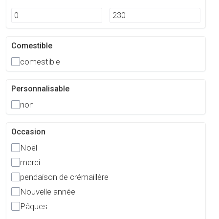
Comestible
comestible
Personnalisable
non
Occasion
Noël
merci
pendaison de crémaillère
Nouvelle année
Pâques