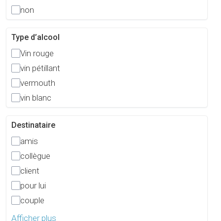
non
Type d’alcool
Vin rouge
vin pétillant
vermouth
vin blanc
Destinataire
amis
collègue
client
pour lui
couple
Afficher plus