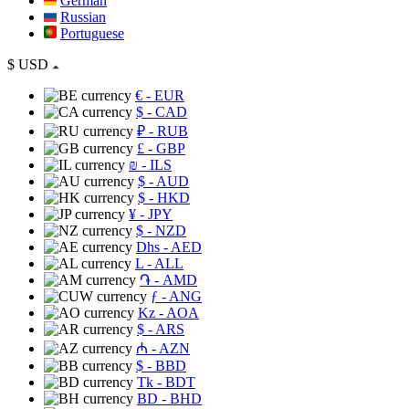
German
Russian
Portuguese
$
USD
€
- EUR
$
- CAD
₽
- RUB
£
- GBP
₪
- ILS
$
- AUD
$
- HKD
¥
- JPY
$
- NZD
Dhs
- AED
L
- ALL
֏
- AMD
ƒ
- ANG
Kz
- AOA
$
- ARS
₼
- AZN
$
- BBD
Tk
- BDT
BD
- BHD