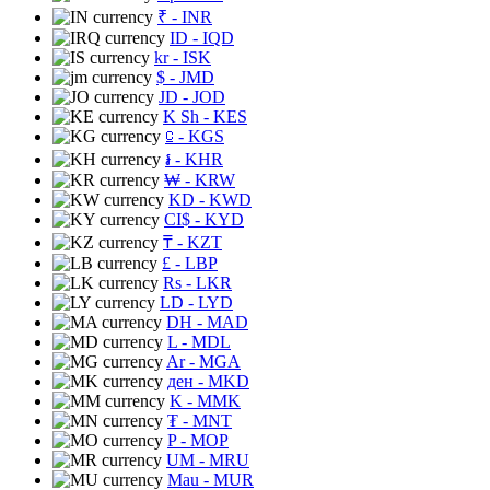
₹
- INR
ID
- IQD
kr
- ISK
$
- JMD
JD
- JOD
K Sh
- KES
⃀
- KGS
៛
- KHR
₩
- KRW
KD
- KWD
CI$
- KYD
₸
- KZT
£
- LBP
Rs
- LKR
LD
- LYD
DH
- MAD
L
- MDL
Ar
- MGA
ден
- MKD
K
- MMK
₮
- MNT
P
- MOP
UM
- MRU
Mau
- MUR