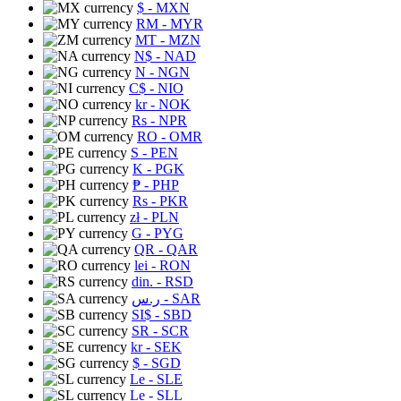
$
- MXN
RM
- MYR
MT
- MZN
N$
- NAD
N
- NGN
C$
- NIO
kr
- NOK
Rs
- NPR
RO
- OMR
S
- PEN
K
- PGK
₱
- PHP
Rs
- PKR
zł
- PLN
G
- PYG
QR
- QAR
lei
- RON
din.
- RSD
ر.س
- SAR
SI$
- SBD
SR
- SCR
kr
- SEK
$
- SGD
Le
- SLE
Le
- SLL