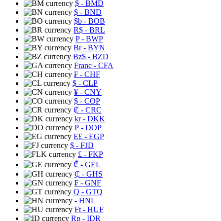
$
- BMD
$
- BND
$b
- BOB
R$
- BRL
P
- BWP
Br
- BYN
Bz$
- BZD
Franc
- CFA
₣
- CHF
$
- CLP
¥
- CNY
$
- COP
₡
- CRC
kr
- DKK
₱
- DOP
E£
- EGP
$
- FJD
£
- FKP
₾
- GEL
₵
- GHS
₣
- GNF
Q
- GTQ
- HNL
Ft
- HUF
Rp
- IDR