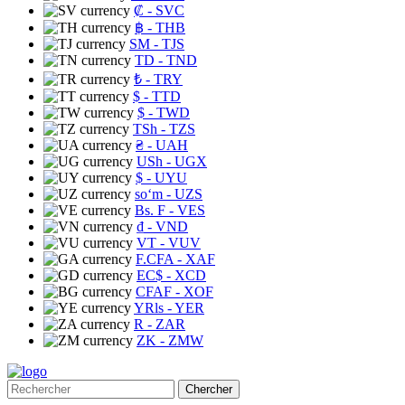
₡
- SVC
฿
- THB
ЅМ
- TJS
TD
- TND
₺
- TRY
$
- TTD
$
- TWD
TSh
- TZS
₴
- UAH
USh
- UGX
$
- UYU
soʻm
- UZS
Bs. F
- VES
₫
- VND
VT
- VUV
F.CFA
- XAF
EC$
- XCD
CFAF
- XOF
YRls
- YER
R
- ZAR
ZK
- ZMW
Chercher