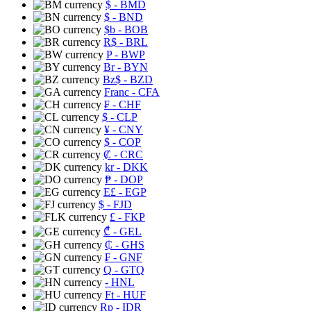
$
- BMD
$
- BND
$b
- BOB
R$
- BRL
P
- BWP
Br
- BYN
Bz$
- BZD
Franc
- CFA
₣
- CHF
$
- CLP
¥
- CNY
$
- COP
₡
- CRC
kr
- DKK
₱
- DOP
E£
- EGP
$
- FJD
£
- FKP
₾
- GEL
₵
- GHS
₣
- GNF
Q
- GTQ
- HNL
Ft
- HUF
Rp
- IDR