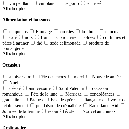
vin pétillant
vin blanc
Le porto
vin rosé
Afficher plus
Alimentation et boissons
craquelins
Fromage
cookies
bonbons
chocolat
café
noix
fruit
charcuterie
olives
confitures et
pâtes à tartiner
thé
soda et limonade
produits de
boulangerie
Afficher plus
Occasion
anniversaire
Fête des mères
merci
Nouvelle année
Noël
désolé
anniversaire
Saint Valentin
occasion
romantique
Fête de la lune
Marriage
condoléances
graduation
Pâques
Fête des pères
fiançailles
vœux de
rétablissement
pendaison de crémaillère
Ramadan et Aïd
Journée de la femme
retour à l'école
Nouvel an chinois
Afficher plus
Destinataire