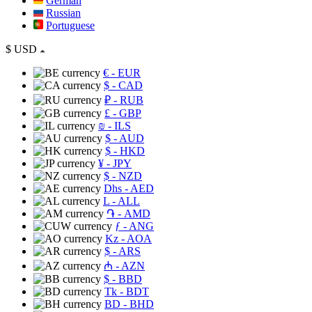
German
Russian
Portuguese
$
USD
€
- EUR
$
- CAD
₽
- RUB
£
- GBP
₪
- ILS
$
- AUD
$
- HKD
¥
- JPY
$
- NZD
Dhs
- AED
L
- ALL
֏
- AMD
ƒ
- ANG
Kz
- AOA
$
- ARS
₼
- AZN
$
- BBD
Tk
- BDT
BD
- BHD