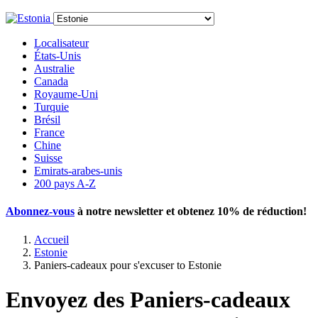
Localisateur
États-Unis
Australie
Canada
Royaume-Uni
Turquie
Brésil
France
Chine
Suisse
Emirats-arabes-unis
200 pays A-Z
Abonnez-vous
à notre newsletter et obtenez
10% de réduction
!
Accueil
Estonie
Paniers-cadeaux pour s'excuser to Estonie
Envoyez des Paniers-cadeaux