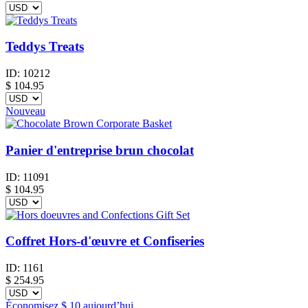
Teddys Treats
ID:
10212
$
104.95
Nouveau
Panier d'entreprise brun chocolat
ID:
11091
$
104.95
Coffret Hors-d'œuvre et Confiseries
ID:
1161
$
254.95
Économisez
$ 10
aujourd’hui