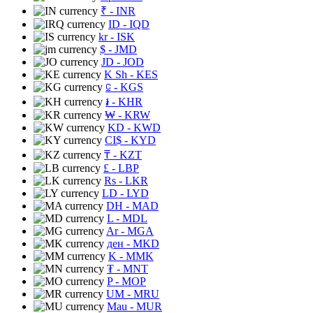
₹
- INR
ID
- IQD
kr
- ISK
$
- JMD
JD
- JOD
K Sh
- KES
⃀
- KGS
៛
- KHR
₩
- KRW
KD
- KWD
CI$
- KYD
₸
- KZT
£
- LBP
Rs
- LKR
LD
- LYD
DH
- MAD
L
- MDL
Ar
- MGA
ден
- MKD
K
- MMK
₮
- MNT
P
- MOP
UM
- MRU
Mau
- MUR