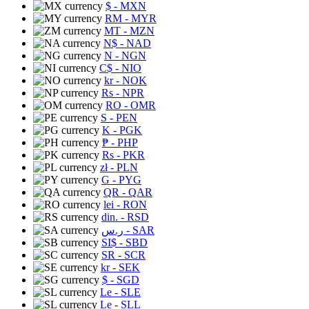
$
- MXN
RM
- MYR
MT
- MZN
N$
- NAD
N
- NGN
C$
- NIO
kr
- NOK
Rs
- NPR
RO
- OMR
S
- PEN
K
- PGK
₱
- PHP
Rs
- PKR
zł
- PLN
G
- PYG
QR
- QAR
lei
- RON
din.
- RSD
ر.س
- SAR
SI$
- SBD
SR
- SCR
kr
- SEK
$
- SGD
Le
- SLE
Le
- SLL