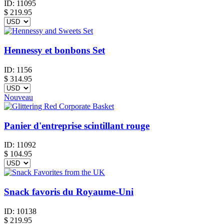
ID:
11095
$
219.95
Hennessy et bonbons Set
ID:
1156
$
314.95
Nouveau
Panier d'entreprise scintillant rouge
ID:
11092
$
104.95
Snack favoris du Royaume-Uni
ID:
10138
$
219.95