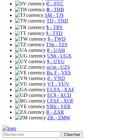
₡
- SVC
฿
- THB
ЅМ
- TJS
TD
- TND
₺
- TRY
$
- TTD
$
- TWD
TSh
- TZS
₴
- UAH
USh
- UGX
$
- UYU
soʻm
- UZS
Bs. F
- VES
₫
- VND
VT
- VUV
F.CFA
- XAF
EC$
- XCD
CFAF
- XOF
YRls
- YER
R
- ZAR
ZK
- ZMW
Chercher