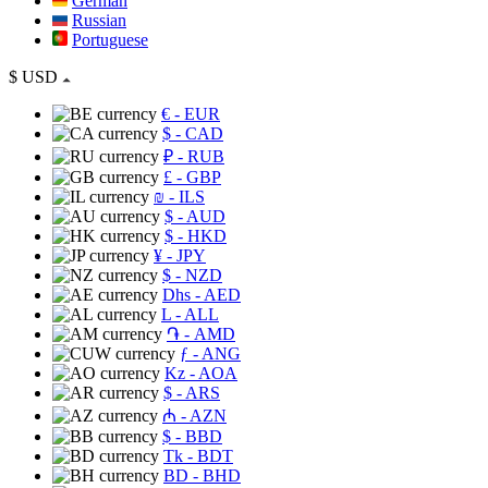
German
Russian
Portuguese
$
USD
€
- EUR
$
- CAD
₽
- RUB
£
- GBP
₪
- ILS
$
- AUD
$
- HKD
¥
- JPY
$
- NZD
Dhs
- AED
L
- ALL
֏
- AMD
ƒ
- ANG
Kz
- AOA
$
- ARS
₼
- AZN
$
- BBD
Tk
- BDT
BD
- BHD