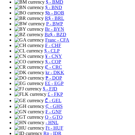
$
- BMD
$
- BND
$b
- BOB
R$
- BRL
P
- BWP
Br
- BYN
Bz$
- BZD
Franc
- CFA
₣
- CHF
$
- CLP
¥
- CNY
$
- COP
₡
- CRC
kr
- DKK
₱
- DOP
E£
- EGP
$
- FJD
£
- FKP
₾
- GEL
₵
- GHS
₣
- GNF
Q
- GTQ
- HNL
Ft
- HUF
Rp
- IDR