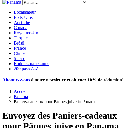
Localisateur
États-Unis
Australie
Canada
Royaume-Uni
Turquie
Brésil
France
Chine
Suisse
Emirats-arabes-unis
200 pays A-Z
Abonnez-vous
à notre newsletter et obtenez
10% de réduction
!
Accueil
Panama
Paniers-cadeaux pour Pâques juive to Panama
Envoyez des Paniers-cadeaux
pour Pâques juive en Panama