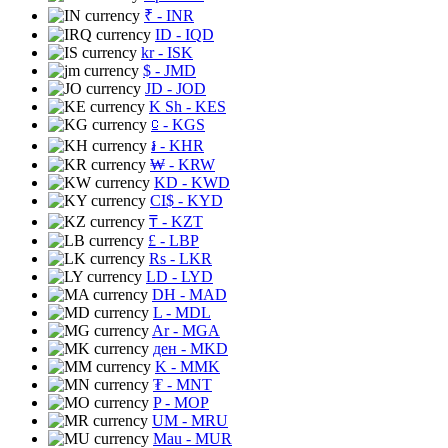
₹
- INR
ID
- IQD
kr
- ISK
$
- JMD
JD
- JOD
K Sh
- KES
⃀
- KGS
៛
- KHR
₩
- KRW
KD
- KWD
CI$
- KYD
₸
- KZT
£
- LBP
Rs
- LKR
LD
- LYD
DH
- MAD
L
- MDL
Ar
- MGA
ден
- MKD
K
- MMK
₮
- MNT
P
- MOP
UM
- MRU
Mau
- MUR