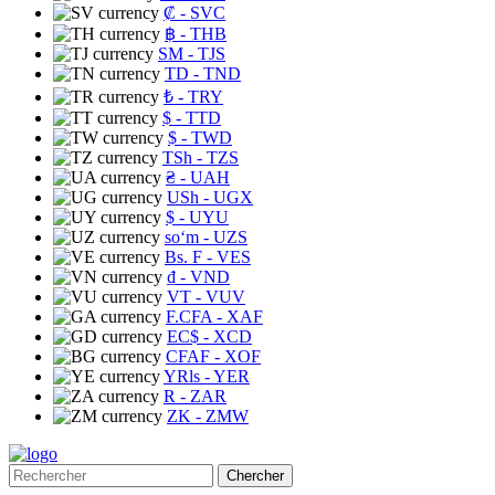
₡
- SVC
฿
- THB
ЅМ
- TJS
TD
- TND
₺
- TRY
$
- TTD
$
- TWD
TSh
- TZS
₴
- UAH
USh
- UGX
$
- UYU
soʻm
- UZS
Bs. F
- VES
₫
- VND
VT
- VUV
F.CFA
- XAF
EC$
- XCD
CFAF
- XOF
YRls
- YER
R
- ZAR
ZK
- ZMW
Chercher