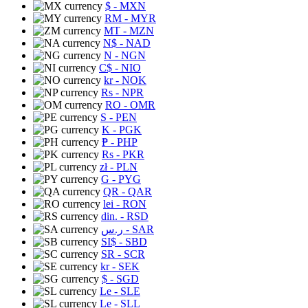
$
- MXN
RM
- MYR
MT
- MZN
N$
- NAD
N
- NGN
C$
- NIO
kr
- NOK
Rs
- NPR
RO
- OMR
S
- PEN
K
- PGK
₱
- PHP
Rs
- PKR
zł
- PLN
G
- PYG
QR
- QAR
lei
- RON
din.
- RSD
ر.س
- SAR
SI$
- SBD
SR
- SCR
kr
- SEK
$
- SGD
Le
- SLE
Le
- SLL