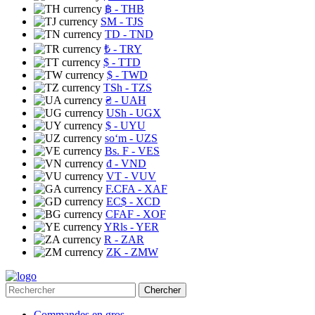
฿
- THB
ЅМ
- TJS
TD
- TND
₺
- TRY
$
- TTD
$
- TWD
TSh
- TZS
₴
- UAH
USh
- UGX
$
- UYU
soʻm
- UZS
Bs. F
- VES
₫
- VND
VT
- VUV
F.CFA
- XAF
EC$
- XCD
CFAF
- XOF
YRls
- YER
R
- ZAR
ZK
- ZMW
Chercher
Commandes en gros