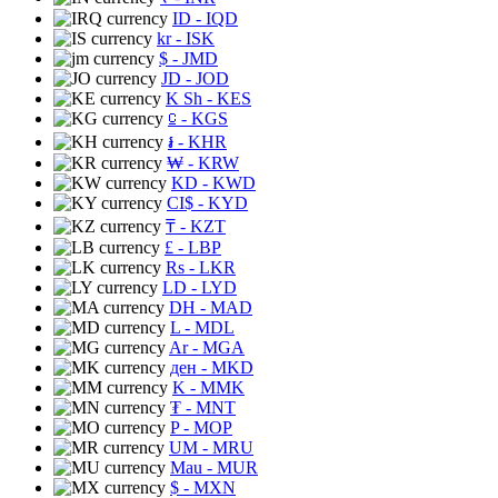
ID
- IQD
kr
- ISK
$
- JMD
JD
- JOD
K Sh
- KES
⃀
- KGS
៛
- KHR
₩
- KRW
KD
- KWD
CI$
- KYD
₸
- KZT
£
- LBP
Rs
- LKR
LD
- LYD
DH
- MAD
L
- MDL
Ar
- MGA
ден
- MKD
K
- MMK
₮
- MNT
P
- MOP
UM
- MRU
Mau
- MUR
$
- MXN