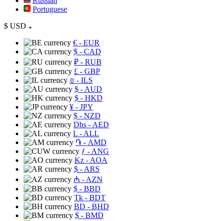
Russian
Portuguese
$
USD
€
- EUR
$
- CAD
₽
- RUB
£
- GBP
₪
- ILS
$
- AUD
$
- HKD
¥
- JPY
$
- NZD
Dhs
- AED
L
- ALL
֏
- AMD
ƒ
- ANG
Kz
- AOA
$
- ARS
₼
- AZN
$
- BBD
Tk
- BDT
BD
- BHD
$
- BMD