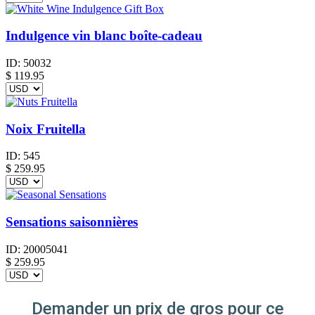
Indulgence vin blanc boîte-cadeau
ID:
50032
$
119.95
Noix Fruitella
ID:
545
$
259.95
Sensations saisonnières
ID:
20005041
$
259.95
Demander un prix de gros pour ce