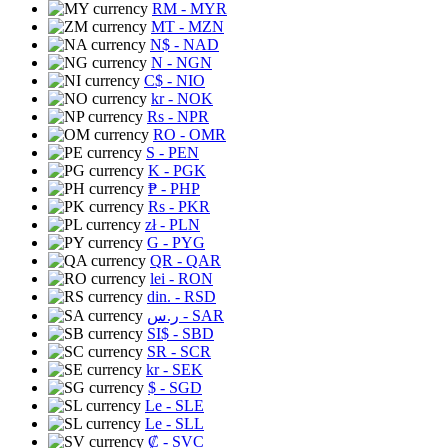
RM
- MYR
MT
- MZN
N$
- NAD
N
- NGN
C$
- NIO
kr
- NOK
Rs
- NPR
RO
- OMR
S
- PEN
K
- PGK
₱
- PHP
Rs
- PKR
zł
- PLN
G
- PYG
QR
- QAR
lei
- RON
din.
- RSD
ر.س
- SAR
SI$
- SBD
SR
- SCR
kr
- SEK
$
- SGD
Le
- SLE
Le
- SLL
₡
- SVC