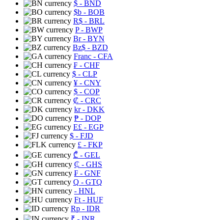
$
- BND
$b
- BOB
R$
- BRL
P
- BWP
Br
- BYN
Bz$
- BZD
Franc
- CFA
₣
- CHF
$
- CLP
¥
- CNY
$
- COP
₡
- CRC
kr
- DKK
₱
- DOP
E£
- EGP
$
- FJD
£
- FKP
₾
- GEL
₵
- GHS
₣
- GNF
Q
- GTQ
- HNL
Ft
- HUF
Rp
- IDR
₹
- INR