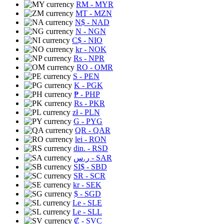
RM
- MYR
MT
- MZN
N$
- NAD
N
- NGN
C$
- NIO
kr
- NOK
Rs
- NPR
RO
- OMR
S
- PEN
K
- PGK
₱
- PHP
Rs
- PKR
zł
- PLN
G
- PYG
QR
- QAR
lei
- RON
din.
- RSD
ر.س
- SAR
SI$
- SBD
SR
- SCR
kr
- SEK
$
- SGD
Le
- SLE
Le
- SLL
₡
- SVC