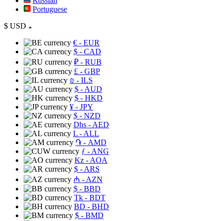
Russian
Portuguese
$
USD
€
- EUR
$
- CAD
₽
- RUB
£
- GBP
₪
- ILS
$
- AUD
$
- HKD
¥
- JPY
$
- NZD
Dhs
- AED
L
- ALL
֏
- AMD
ƒ
- ANG
Kz
- AOA
$
- ARS
₼
- AZN
$
- BBD
Tk
- BDT
BD
- BHD
$
- BMD