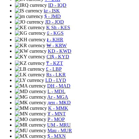
ID
- IQD
kr
- ISK
$
- JMD
JD
- JOD
K Sh
- KES
⃀
- KGS
៛
- KHR
₩
- KRW
KD
- KWD
CI$
- KYD
₸
- KZT
£
- LBP
Rs
- LKR
LD
- LYD
DH
- MAD
L
- MDL
Ar
- MGA
ден
- MKD
K
- MMK
₮
- MNT
P
- MOP
UM
- MRU
Mau
- MUR
$
- MXN