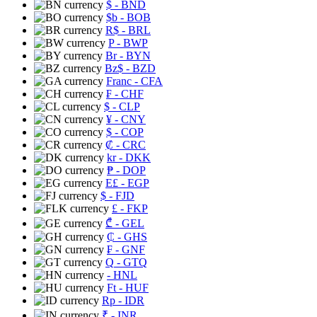
$
- BND
$b
- BOB
R$
- BRL
P
- BWP
Br
- BYN
Bz$
- BZD
Franc
- CFA
₣
- CHF
$
- CLP
¥
- CNY
$
- COP
₡
- CRC
kr
- DKK
₱
- DOP
E£
- EGP
$
- FJD
£
- FKP
₾
- GEL
₵
- GHS
₣
- GNF
Q
- GTQ
- HNL
Ft
- HUF
Rp
- IDR
₹
- INR