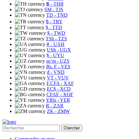
฿
- THB
ЅМ
- TJS
TD
- TND
₺
- TRY
$
- TTD
$
- TWD
TSh
- TZS
₴
- UAH
USh
- UGX
$
- UYU
soʻm
- UZS
Bs. F
- VES
₫
- VND
VT
- VUV
F.CFA
- XAF
EC$
- XCD
CFAF
- XOF
YRls
- YER
R
- ZAR
ZK
- ZMW
Chercher
Commandes en gros