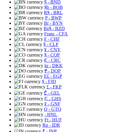
$
- BND
$b
- BOB
R$
- BRL
P
- BWP
Br
- BYN
Bz$
- BZD
Franc
- CFA
₣
- CHF
$
- CLP
¥
- CNY
$
- COP
₡
- CRC
kr
- DKK
₱
- DOP
E£
- EGP
$
- FJD
£
- FKP
₾
- GEL
₵
- GHS
₣
- GNF
Q
- GTQ
- HNL
Ft
- HUF
Rp
- IDR
₹
- INR