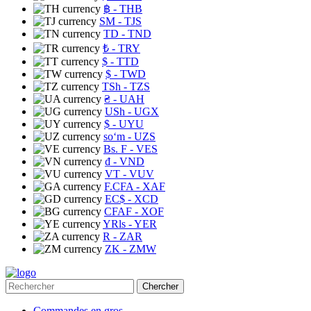
฿
- THB
ЅМ
- TJS
TD
- TND
₺
- TRY
$
- TTD
$
- TWD
TSh
- TZS
₴
- UAH
USh
- UGX
$
- UYU
soʻm
- UZS
Bs. F
- VES
₫
- VND
VT
- VUV
F.CFA
- XAF
EC$
- XCD
CFAF
- XOF
YRls
- YER
R
- ZAR
ZK
- ZMW
Chercher
Commandes en gros