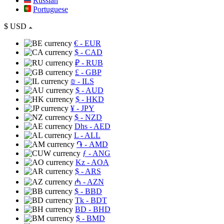
Russian
Portuguese
$
USD
€
- EUR
$
- CAD
₽
- RUB
£
- GBP
₪
- ILS
$
- AUD
$
- HKD
¥
- JPY
$
- NZD
Dhs
- AED
L
- ALL
֏
- AMD
ƒ
- ANG
Kz
- AOA
$
- ARS
₼
- AZN
$
- BBD
Tk
- BDT
BD
- BHD
$
- BMD