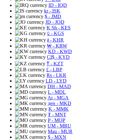
ID
- IQD
kr
- ISK
$
- JMD
JD
- JOD
K Sh
- KES
⃀
- KGS
៛
- KHR
₩
- KRW
KD
- KWD
CI$
- KYD
₸
- KZT
£
- LBP
Rs
- LKR
LD
- LYD
DH
- MAD
L
- MDL
Ar
- MGA
ден
- MKD
K
- MMK
₮
- MNT
P
- MOP
UM
- MRU
Mau
- MUR
$
- MXN