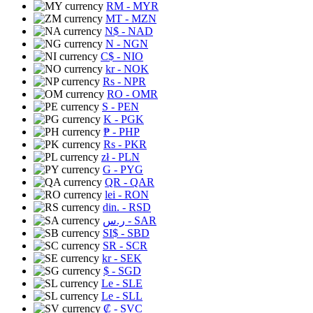
RM
- MYR
MT
- MZN
N$
- NAD
N
- NGN
C$
- NIO
kr
- NOK
Rs
- NPR
RO
- OMR
S
- PEN
K
- PGK
₱
- PHP
Rs
- PKR
zł
- PLN
G
- PYG
QR
- QAR
lei
- RON
din.
- RSD
ر.س
- SAR
SI$
- SBD
SR
- SCR
kr
- SEK
$
- SGD
Le
- SLE
Le
- SLL
₡
- SVC