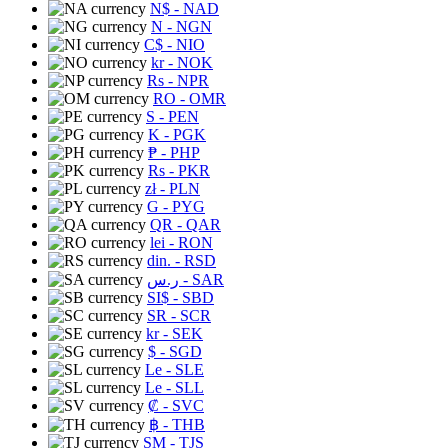
N$
- NAD
N
- NGN
C$
- NIO
kr
- NOK
Rs
- NPR
RO
- OMR
S
- PEN
K
- PGK
₱
- PHP
Rs
- PKR
zł
- PLN
G
- PYG
QR
- QAR
lei
- RON
din.
- RSD
ر.س
- SAR
SI$
- SBD
SR
- SCR
kr
- SEK
$
- SGD
Le
- SLE
Le
- SLL
₡
- SVC
฿
- THB
ЅМ
- TJS