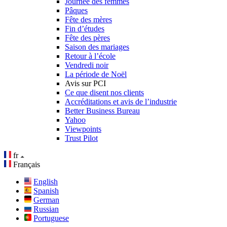
Journée des femmes
Pâques
Fête des mères
Fin d’études
Fête des pères
Saison des mariages
Retour à l’école
Vendredi noir
La période de Noël
Avis sur PCI
Ce que disent nos clients
Accréditations et avis de l’industrie
Better Business Bureau
Yahoo
Viewpoints
Trust Pilot
fr
Français
English
Spanish
German
Russian
Portuguese