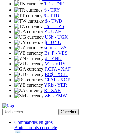
TD
- TND
₺
- TRY
$
- TTD
$
- TWD
TSh
- TZS
₴
- UAH
USh
- UGX
$
- UYU
soʻm
- UZS
Bs. F
- VES
₫
- VND
VT
- VUV
F.CFA
- XAF
EC$
- XCD
CFAF
- XOF
YRls
- YER
R
- ZAR
ZK
- ZMW
Chercher
Commandes en gros
Boîte à outils complète