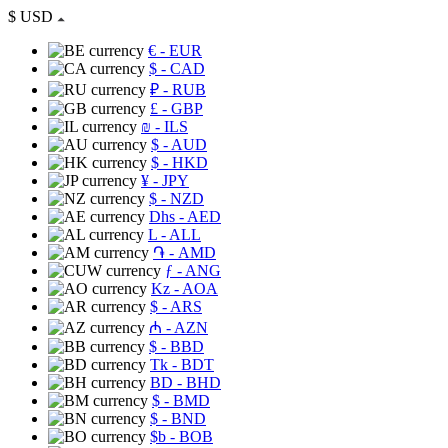
$
USD
€
- EUR
$
- CAD
₽
- RUB
£
- GBP
₪
- ILS
$
- AUD
$
- HKD
¥
- JPY
$
- NZD
Dhs
- AED
L
- ALL
֏
- AMD
ƒ
- ANG
Kz
- AOA
$
- ARS
₼
- AZN
$
- BBD
Tk
- BDT
BD
- BHD
$
- BMD
$
- BND
$b
- BOB