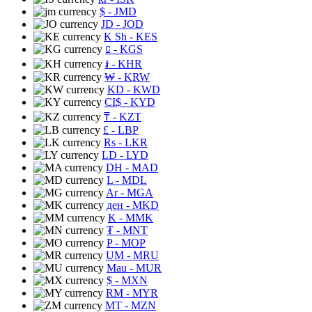
$
- JMD
JD
- JOD
K Sh
- KES
⃀
- KGS
៛
- KHR
₩
- KRW
KD
- KWD
CI$
- KYD
₸
- KZT
£
- LBP
Rs
- LKR
LD
- LYD
DH
- MAD
L
- MDL
Ar
- MGA
ден
- MKD
K
- MMK
₮
- MNT
P
- MOP
UM
- MRU
Mau
- MUR
$
- MXN
RM
- MYR
MT
- MZN