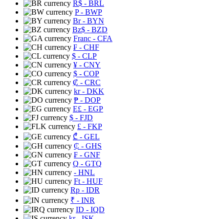
R$
- BRL
P
- BWP
Br
- BYN
Bz$
- BZD
Franc
- CFA
₣
- CHF
$
- CLP
¥
- CNY
$
- COP
₡
- CRC
kr
- DKK
₱
- DOP
E£
- EGP
$
- FJD
£
- FKP
₾
- GEL
₵
- GHS
₣
- GNF
Q
- GTQ
- HNL
Ft
- HUF
Rp
- IDR
₹
- INR
ID
- IQD
kr
- ISK