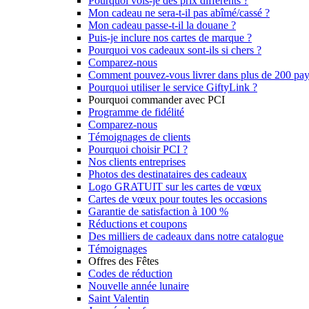
Pourquoi vois-je des prix différents ?
Mon cadeau ne sera-t-il pas abîmé/cassé ?
Mon cadeau passe-t-il la douane ?
Puis-je inclure nos cartes de marque ?
Pourquoi vos cadeaux sont-ils si chers ?
Comparez-nous
Comment pouvez-vous livrer dans plus de 200 pay
Pourquoi utiliser le service GiftyLink ?
Pourquoi commander avec PCI
Programme de fidélité
Comparez-nous
Témoignages de clients
Pourquoi choisir PCI ?
Nos clients entreprises
Photos des destinataires des cadeaux
Logo GRATUIT sur les cartes de vœux
Cartes de vœux pour toutes les occasions
Garantie de satisfaction à 100 %
Réductions et coupons
Des milliers de cadeaux dans notre catalogue
Témoignages
Offres des Fêtes
Codes de réduction
Nouvelle année lunaire
Saint Valentin