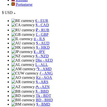
Russian
Portuguese
$
USD
€
- EUR
$
- CAD
₽
- RUB
£
- GBP
₪
- ILS
$
- AUD
$
- HKD
¥
- JPY
$
- NZD
Dhs
- AED
L
- ALL
֏
- AMD
ƒ
- ANG
Kz
- AOA
$
- ARS
₼
- AZN
$
- BBD
Tk
- BDT
BD
- BHD
$
- BMD