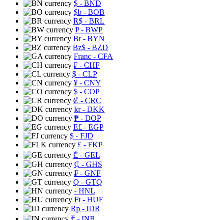
$
- BND
$b
- BOB
R$
- BRL
P
- BWP
Br
- BYN
Bz$
- BZD
Franc
- CFA
₣
- CHF
$
- CLP
¥
- CNY
$
- COP
₡
- CRC
kr
- DKK
₱
- DOP
E£
- EGP
$
- FJD
£
- FKP
₾
- GEL
₵
- GHS
₣
- GNF
Q
- GTQ
- HNL
Ft
- HUF
Rp
- IDR
₹
- INR