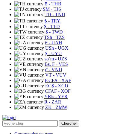
฿
- THB
ЅМ
- TJS
TD
- TND
₺
- TRY
$
- TTD
$
- TWD
TSh
- TZS
₴
- UAH
USh
- UGX
$
- UYU
soʻm
- UZS
Bs. F
- VES
₫
- VND
VT
- VUV
F.CFA
- XAF
EC$
- XCD
CFAF
- XOF
YRls
- YER
R
- ZAR
ZK
- ZMW
Chercher
Commandes en gros