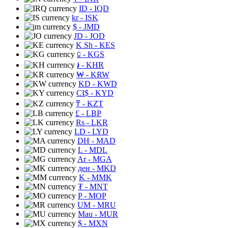
ID
- IQD
kr
- ISK
$
- JMD
JD
- JOD
K Sh
- KES
⃀
- KGS
៛
- KHR
₩
- KRW
KD
- KWD
CI$
- KYD
₸
- KZT
£
- LBP
Rs
- LKR
LD
- LYD
DH
- MAD
L
- MDL
Ar
- MGA
ден
- MKD
K
- MMK
₮
- MNT
P
- MOP
UM
- MRU
Mau
- MUR
$
- MXN