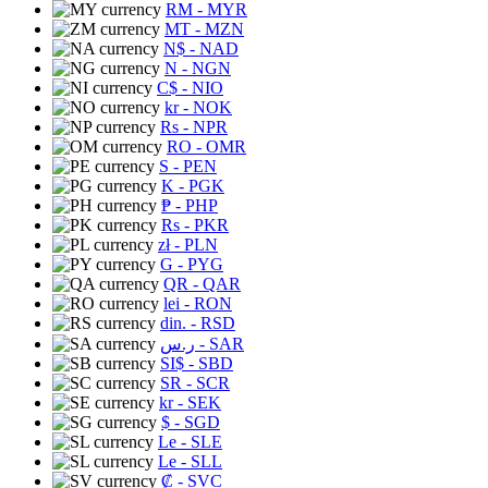
RM
- MYR
MT
- MZN
N$
- NAD
N
- NGN
C$
- NIO
kr
- NOK
Rs
- NPR
RO
- OMR
S
- PEN
K
- PGK
₱
- PHP
Rs
- PKR
zł
- PLN
G
- PYG
QR
- QAR
lei
- RON
din.
- RSD
ر.س
- SAR
SI$
- SBD
SR
- SCR
kr
- SEK
$
- SGD
Le
- SLE
Le
- SLL
₡
- SVC