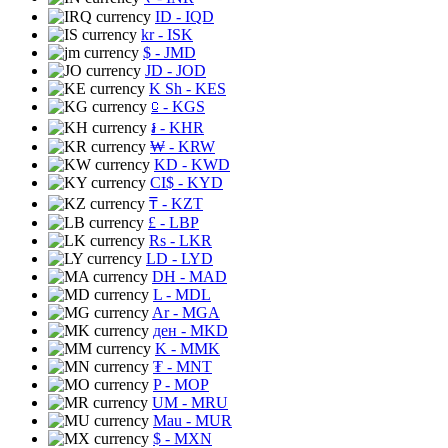
ID
- IQD
kr
- ISK
$
- JMD
JD
- JOD
K Sh
- KES
⃀
- KGS
៛
- KHR
₩
- KRW
KD
- KWD
CI$
- KYD
₸
- KZT
£
- LBP
Rs
- LKR
LD
- LYD
DH
- MAD
L
- MDL
Ar
- MGA
ден
- MKD
K
- MMK
₮
- MNT
P
- MOP
UM
- MRU
Mau
- MUR
$
- MXN