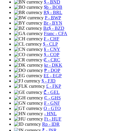
$
- BND
$b
- BOB
R$
- BRL
P
- BWP
Br
- BYN
Bz$
- BZD
Franc
- CFA
₣
- CHF
$
- CLP
¥
- CNY
$
- COP
₡
- CRC
kr
- DKK
₱
- DOP
E£
- EGP
$
- FJD
£
- FKP
₾
- GEL
₵
- GHS
₣
- GNF
Q
- GTQ
- HNL
Ft
- HUF
Rp
- IDR
₹
- INR