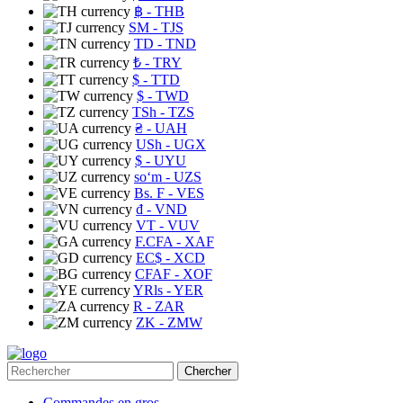
฿
- THB
ЅМ
- TJS
TD
- TND
₺
- TRY
$
- TTD
$
- TWD
TSh
- TZS
₴
- UAH
USh
- UGX
$
- UYU
soʻm
- UZS
Bs. F
- VES
₫
- VND
VT
- VUV
F.CFA
- XAF
EC$
- XCD
CFAF
- XOF
YRls
- YER
R
- ZAR
ZK
- ZMW
Chercher
Commandes en gros