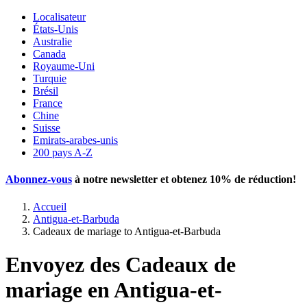
Localisateur
États-Unis
Australie
Canada
Royaume-Uni
Turquie
Brésil
France
Chine
Suisse
Emirats-arabes-unis
200 pays A-Z
Abonnez-vous
à notre newsletter et obtenez
10% de réduction
!
Accueil
Antigua-et-Barbuda
Cadeaux de mariage to Antigua-et-Barbuda
Envoyez des Cadeaux de
mariage en Antigua-et-