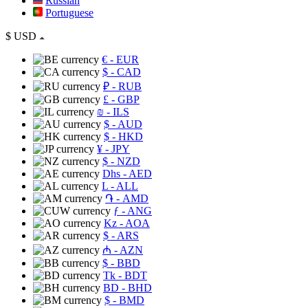
Russian
Portuguese
$
USD
€
- EUR
$
- CAD
₽
- RUB
£
- GBP
₪
- ILS
$
- AUD
$
- HKD
¥
- JPY
$
- NZD
Dhs
- AED
L
- ALL
֏
- AMD
ƒ
- ANG
Kz
- AOA
$
- ARS
₼
- AZN
$
- BBD
Tk
- BDT
BD
- BHD
$
- BMD