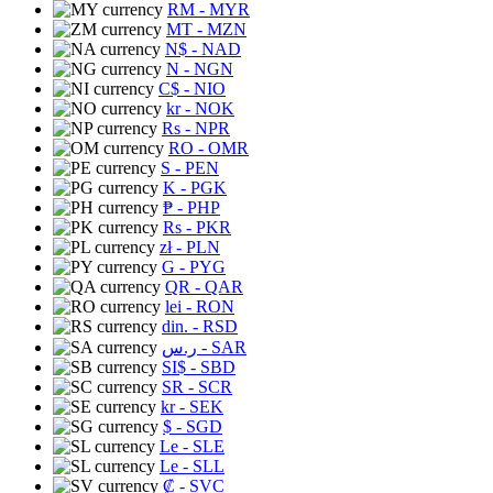
RM
- MYR
MT
- MZN
N$
- NAD
N
- NGN
C$
- NIO
kr
- NOK
Rs
- NPR
RO
- OMR
S
- PEN
K
- PGK
₱
- PHP
Rs
- PKR
zł
- PLN
G
- PYG
QR
- QAR
lei
- RON
din.
- RSD
ر.س
- SAR
SI$
- SBD
SR
- SCR
kr
- SEK
$
- SGD
Le
- SLE
Le
- SLL
₡
- SVC