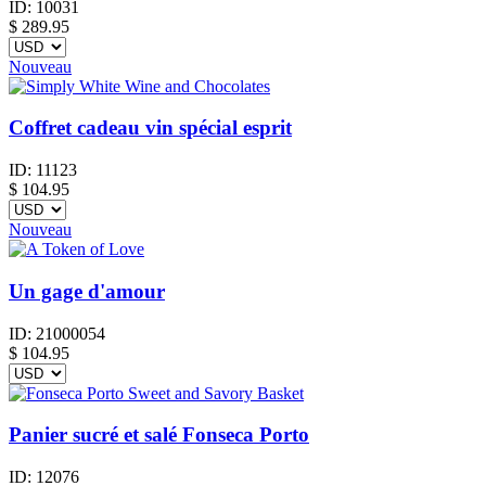
ID:
10031
$
289.95
Nouveau
Coffret cadeau vin spécial esprit
ID:
11123
$
104.95
Nouveau
Un gage d'amour
ID:
21000054
$
104.95
Panier sucré et salé Fonseca Porto
ID:
12076