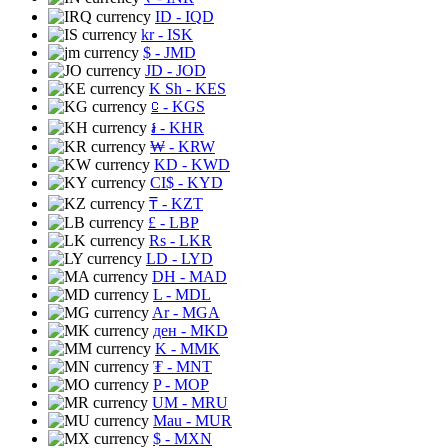
ID
- IQD
kr
- ISK
$
- JMD
JD
- JOD
K Sh
- KES
⃀
- KGS
៛
- KHR
₩
- KRW
KD
- KWD
CI$
- KYD
₸
- KZT
£
- LBP
Rs
- LKR
LD
- LYD
DH
- MAD
L
- MDL
Ar
- MGA
ден
- MKD
K
- MMK
₮
- MNT
P
- MOP
UM
- MRU
Mau
- MUR
$
- MXN