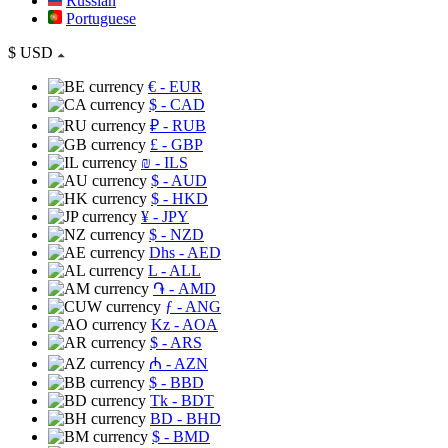
Russian
Portuguese
$
USD
€
- EUR
$
- CAD
₽
- RUB
£
- GBP
₪
- ILS
$
- AUD
$
- HKD
¥
- JPY
$
- NZD
Dhs
- AED
L
- ALL
֏
- AMD
ƒ
- ANG
Kz
- AOA
$
- ARS
₼
- AZN
$
- BBD
Tk
- BDT
BD
- BHD
$
- BMD