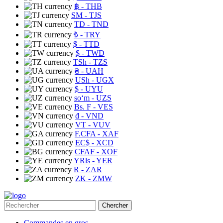
฿
- THB
ЅМ
- TJS
TD
- TND
₺
- TRY
$
- TTD
$
- TWD
TSh
- TZS
₴
- UAH
USh
- UGX
$
- UYU
soʻm
- UZS
Bs. F
- VES
₫
- VND
VT
- VUV
F.CFA
- XAF
EC$
- XCD
CFAF
- XOF
YRls
- YER
R
- ZAR
ZK
- ZMW
Chercher
Commandes en gros