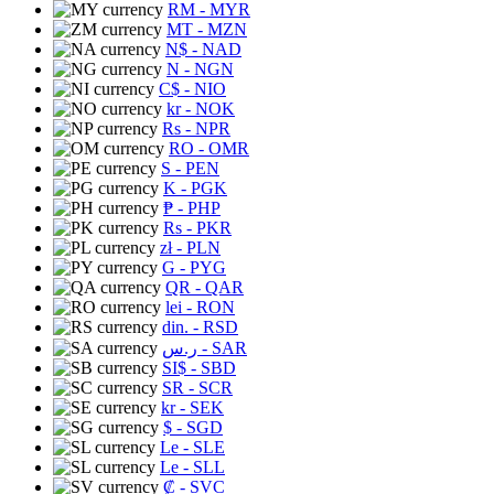
RM
- MYR
MT
- MZN
N$
- NAD
N
- NGN
C$
- NIO
kr
- NOK
Rs
- NPR
RO
- OMR
S
- PEN
K
- PGK
₱
- PHP
Rs
- PKR
zł
- PLN
G
- PYG
QR
- QAR
lei
- RON
din.
- RSD
ر.س
- SAR
SI$
- SBD
SR
- SCR
kr
- SEK
$
- SGD
Le
- SLE
Le
- SLL
₡
- SVC