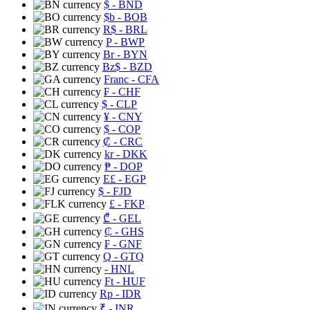
$
- BND
$b
- BOB
R$
- BRL
P
- BWP
Br
- BYN
Bz$
- BZD
Franc
- CFA
₣
- CHF
$
- CLP
¥
- CNY
$
- COP
₡
- CRC
kr
- DKK
₱
- DOP
E£
- EGP
$
- FJD
£
- FKP
₾
- GEL
₵
- GHS
₣
- GNF
Q
- GTQ
- HNL
Ft
- HUF
Rp
- IDR
₹
- INR