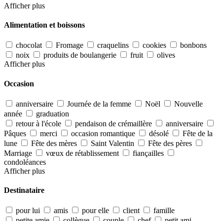
Afficher plus
Alimentation et boissons
chocolat
Fromage
craquelins
cookies
bonbons
noix
produits de boulangerie
fruit
olives
Afficher plus
Occasion
anniversaire
Journée de la femme
Noël
Nouvelle
année
graduation
retour à l'école
pendaison de crémaillère
anniversaire
Pâques
merci
occasion romantique
désolé
Fête de la
lune
Fête des mères
Saint Valentin
Fête des pères
Marriage
vœux de rétablissement
fiançailles
condoléances
Afficher plus
Destinataire
pour lui
amis
pour elle
client
famille
petite amie
collègue
couple
chef
petit ami