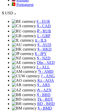
Russian
Portuguese
$
USD
€
- EUR
$
- CAD
₽
- RUB
£
- GBP
₪
- ILS
$
- AUD
$
- HKD
¥
- JPY
$
- NZD
Dhs
- AED
L
- ALL
֏
- AMD
ƒ
- ANG
Kz
- AOA
$
- ARS
₼
- AZN
$
- BBD
Tk
- BDT
BD
- BHD
$
- BMD