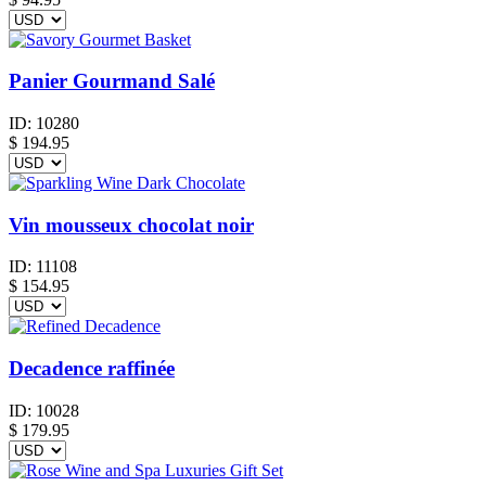
Panier Gourmand Salé
ID:
10280
$
194.95
Vin mousseux chocolat noir
ID:
11108
$
154.95
Decadence raffinée
ID:
10028
$
179.95