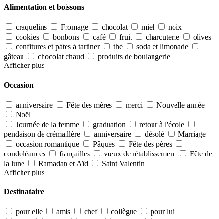
Alimentation et boissons
craquelins
Fromage
chocolat
miel
noix
cookies
bonbons
café
fruit
charcuterie
olives
confitures et pâtes à tartiner
thé
soda et limonade
gâteau
chocolat chaud
produits de boulangerie
Afficher plus
Occasion
anniversaire
Fête des mères
merci
Nouvelle année
Noël
Journée de la femme
graduation
retour à l'école
pendaison de crémaillère
anniversaire
désolé
Marriage
occasion romantique
Pâques
Fête des pères
condoléances
fiançailles
vœux de rétablissement
Fête de
la lune
Ramadan et Aïd
Saint Valentin
Afficher plus
Destinataire
pour elle
amis
chef
collègue
pour lui