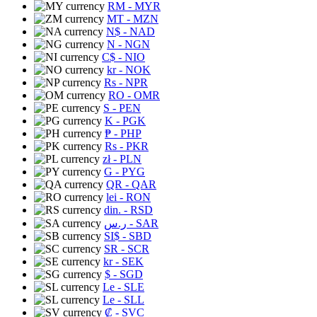
RM
- MYR
MT
- MZN
N$
- NAD
N
- NGN
C$
- NIO
kr
- NOK
Rs
- NPR
RO
- OMR
S
- PEN
K
- PGK
₱
- PHP
Rs
- PKR
zł
- PLN
G
- PYG
QR
- QAR
lei
- RON
din.
- RSD
ر.س
- SAR
SI$
- SBD
SR
- SCR
kr
- SEK
$
- SGD
Le
- SLE
Le
- SLL
₡
- SVC