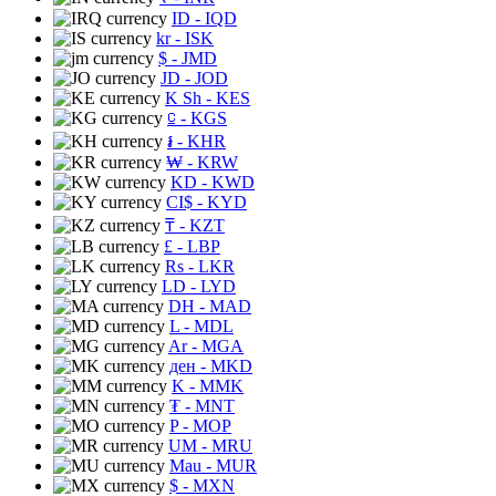
ID
- IQD
kr
- ISK
$
- JMD
JD
- JOD
K Sh
- KES
⃀
- KGS
៛
- KHR
₩
- KRW
KD
- KWD
CI$
- KYD
₸
- KZT
£
- LBP
Rs
- LKR
LD
- LYD
DH
- MAD
L
- MDL
Ar
- MGA
ден
- MKD
K
- MMK
₮
- MNT
P
- MOP
UM
- MRU
Mau
- MUR
$
- MXN