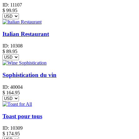
ID:
11107
$
99.95
Italian Restaurant
ID:
10308
$
89.95
Sophistication du vin
ID:
40004
$
164.95
Toast pour tous
ID:
10309
$
174.95