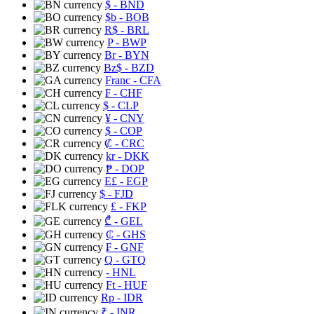
$
- BND
$b
- BOB
R$
- BRL
P
- BWP
Br
- BYN
Bz$
- BZD
Franc
- CFA
₣
- CHF
$
- CLP
¥
- CNY
$
- COP
₡
- CRC
kr
- DKK
₱
- DOP
E£
- EGP
$
- FJD
£
- FKP
₾
- GEL
₵
- GHS
₣
- GNF
Q
- GTQ
- HNL
Ft
- HUF
Rp
- IDR
₹
- INR