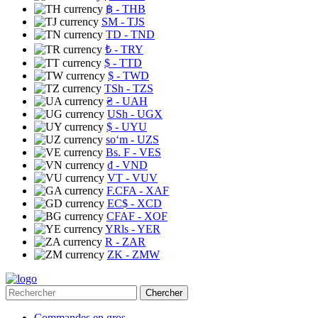
฿
- THB
ЅМ
- TJS
TD
- TND
₺
- TRY
$
- TTD
$
- TWD
TSh
- TZS
₴
- UAH
USh
- UGX
$
- UYU
soʻm
- UZS
Bs. F
- VES
₫
- VND
VT
- VUV
F.CFA
- XAF
EC$
- XCD
CFAF
- XOF
YRls
- YER
R
- ZAR
ZK
- ZMW
Chercher
Commandes en gros