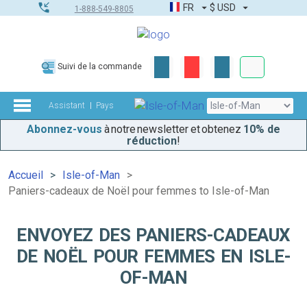
FR
$
USD
1-888-549-8805
Commandes
Suivi de la commande
Boîte à outils
Assistant
Pays
Abonnez-vous
à notre newsletter et obtenez
10% de
réduction
!
Accueil
Isle-of-Man
Paniers-cadeaux de Noël pour femmes to Isle-of-Man
ENVOYEZ DES PANIERS-CADEAUX
DE NOËL POUR FEMMES EN ISLE-
OF-MAN