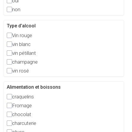
oui
non
Type d’alcool
Vin rouge
vin blanc
vin pétillant
champagne
vin rosé
Alimentation et boissons
craquelins
Fromage
chocolat
charcuterie