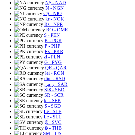
N$
- NAD
N
- NGN
C$
- NIO
kr
- NOK
Rs
- NPR
RO
- OMR
S
- PEN
K
- PGK
₱
- PHP
Rs
- PKR
zł
- PLN
G
- PYG
QR
- QAR
lei
- RON
din.
- RSD
ر.س
- SAR
SI$
- SBD
SR
- SCR
kr
- SEK
$
- SGD
Le
- SLE
Le
- SLL
₡
- SVC
฿
- THB
ЅМ
- TJS