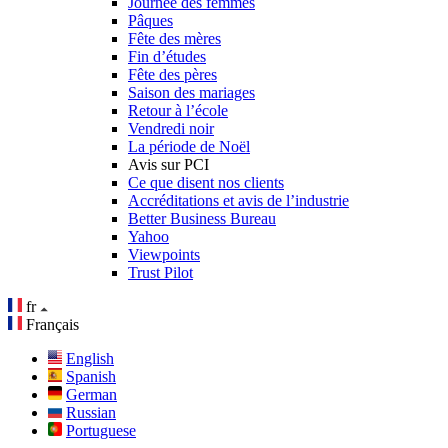
Journée des femmes
Pâques
Fête des mères
Fin d’études
Fête des pères
Saison des mariages
Retour à l’école
Vendredi noir
La période de Noël
Avis sur PCI
Ce que disent nos clients
Accréditations et avis de l’industrie
Better Business Bureau
Yahoo
Viewpoints
Trust Pilot
fr
Français
English
Spanish
German
Russian
Portuguese