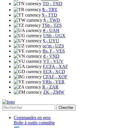
TD
- TND
₺
- TRY
$
- TTD
$
- TWD
TSh
- TZS
₴
- UAH
USh
- UGX
$
- UYU
soʻm
- UZS
Bs. F
- VES
₫
- VND
VT
- VUV
F.CFA
- XAF
EC$
- XCD
CFAF
- XOF
YRls
- YER
R
- ZAR
ZK
- ZMW
Chercher
Commandes en gros
Boîte à outils complète