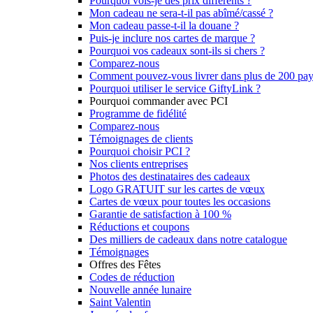
Pourquoi vois-je des prix différents ?
Mon cadeau ne sera-t-il pas abîmé/cassé ?
Mon cadeau passe-t-il la douane ?
Puis-je inclure nos cartes de marque ?
Pourquoi vos cadeaux sont-ils si chers ?
Comparez-nous
Comment pouvez-vous livrer dans plus de 200 pay
Pourquoi utiliser le service GiftyLink ?
Pourquoi commander avec PCI
Programme de fidélité
Comparez-nous
Témoignages de clients
Pourquoi choisir PCI ?
Nos clients entreprises
Photos des destinataires des cadeaux
Logo GRATUIT sur les cartes de vœux
Cartes de vœux pour toutes les occasions
Garantie de satisfaction à 100 %
Réductions et coupons
Des milliers de cadeaux dans notre catalogue
Témoignages
Offres des Fêtes
Codes de réduction
Nouvelle année lunaire
Saint Valentin