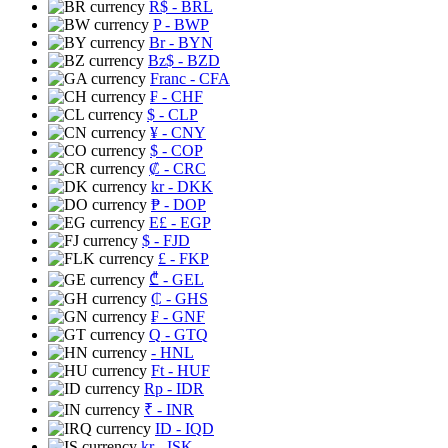
R$
- BRL
P
- BWP
Br
- BYN
Bz$
- BZD
Franc
- CFA
₣
- CHF
$
- CLP
¥
- CNY
$
- COP
₡
- CRC
kr
- DKK
₱
- DOP
E£
- EGP
$
- FJD
£
- FKP
₾
- GEL
₵
- GHS
₣
- GNF
Q
- GTQ
- HNL
Ft
- HUF
Rp
- IDR
₹
- INR
ID
- IQD
kr
- ISK