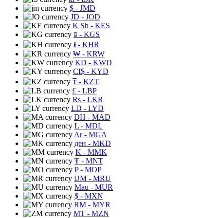
$
- JMD
JD
- JOD
K Sh
- KES
⃀
- KGS
៛
- KHR
₩
- KRW
KD
- KWD
CI$
- KYD
₸
- KZT
£
- LBP
Rs
- LKR
LD
- LYD
DH
- MAD
L
- MDL
Ar
- MGA
ден
- MKD
K
- MMK
₮
- MNT
P
- MOP
UM
- MRU
Mau
- MUR
$
- MXN
RM
- MYR
MT
- MZN