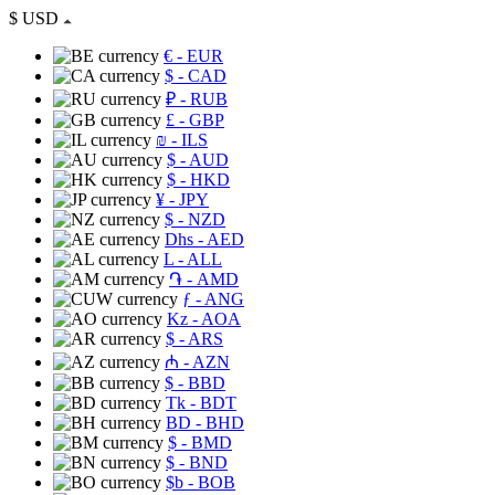
$
USD
€
- EUR
$
- CAD
₽
- RUB
£
- GBP
₪
- ILS
$
- AUD
$
- HKD
¥
- JPY
$
- NZD
Dhs
- AED
L
- ALL
֏
- AMD
ƒ
- ANG
Kz
- AOA
$
- ARS
₼
- AZN
$
- BBD
Tk
- BDT
BD
- BHD
$
- BMD
$
- BND
$b
- BOB