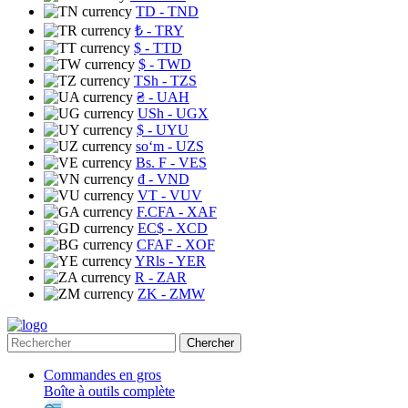
TD
- TND
₺
- TRY
$
- TTD
$
- TWD
TSh
- TZS
₴
- UAH
USh
- UGX
$
- UYU
soʻm
- UZS
Bs. F
- VES
₫
- VND
VT
- VUV
F.CFA
- XAF
EC$
- XCD
CFAF
- XOF
YRls
- YER
R
- ZAR
ZK
- ZMW
Chercher
Commandes en gros
Boîte à outils complète