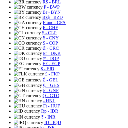
R$
- BRL
P
- BWP
Br
- BYN
Bz$
- BZD
Franc
- CFA
₣
- CHF
$
- CLP
¥
- CNY
$
- COP
₡
- CRC
kr
- DKK
₱
- DOP
E£
- EGP
$
- FJD
£
- FKP
₾
- GEL
₵
- GHS
₣
- GNF
Q
- GTQ
- HNL
Ft
- HUF
Rp
- IDR
₹
- INR
ID
- IQD
kr
- ISK