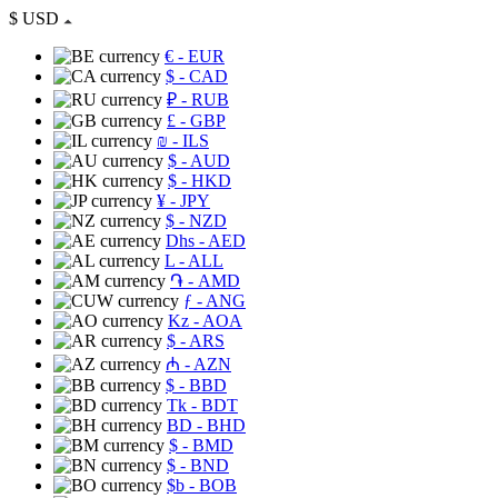
$
USD
€
- EUR
$
- CAD
₽
- RUB
£
- GBP
₪
- ILS
$
- AUD
$
- HKD
¥
- JPY
$
- NZD
Dhs
- AED
L
- ALL
֏
- AMD
ƒ
- ANG
Kz
- AOA
$
- ARS
₼
- AZN
$
- BBD
Tk
- BDT
BD
- BHD
$
- BMD
$
- BND
$b
- BOB