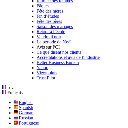
Journée des femmes
Pâques
Fête des mères
Fin d’études
Fête des pères
Saison des mariages
Retour à l’école
Vendredi noir
La période de Noël
Avis sur PCI
Ce que disent nos clients
Accréditations et avis de l’industrie
Better Business Bureau
Yahoo
Viewpoints
Trust Pilot
fr
Français
English
Spanish
German
Russian
Portuguese