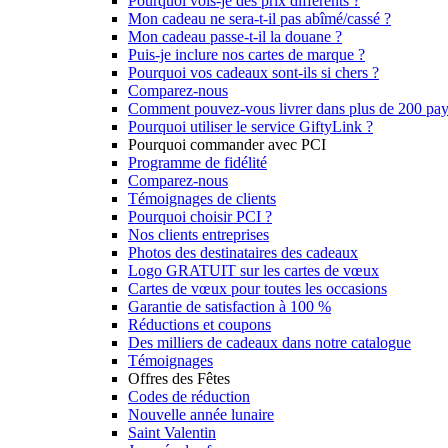
Pourquoi vois-je des prix différents ?
Mon cadeau ne sera-t-il pas abîmé/cassé ?
Mon cadeau passe-t-il la douane ?
Puis-je inclure nos cartes de marque ?
Pourquoi vos cadeaux sont-ils si chers ?
Comparez-nous
Comment pouvez-vous livrer dans plus de 200 pay
Pourquoi utiliser le service GiftyLink ?
Pourquoi commander avec PCI
Programme de fidélité
Comparez-nous
Témoignages de clients
Pourquoi choisir PCI ?
Nos clients entreprises
Photos des destinataires des cadeaux
Logo GRATUIT sur les cartes de vœux
Cartes de vœux pour toutes les occasions
Garantie de satisfaction à 100 %
Réductions et coupons
Des milliers de cadeaux dans notre catalogue
Témoignages
Offres des Fêtes
Codes de réduction
Nouvelle année lunaire
Saint Valentin