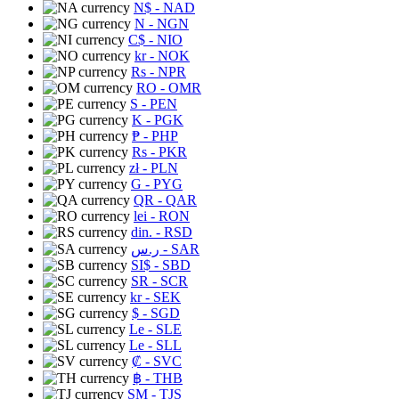
N$
- NAD
N
- NGN
C$
- NIO
kr
- NOK
Rs
- NPR
RO
- OMR
S
- PEN
K
- PGK
₱
- PHP
Rs
- PKR
zł
- PLN
G
- PYG
QR
- QAR
lei
- RON
din.
- RSD
ر.س
- SAR
SI$
- SBD
SR
- SCR
kr
- SEK
$
- SGD
Le
- SLE
Le
- SLL
₡
- SVC
฿
- THB
ЅМ
- TJS