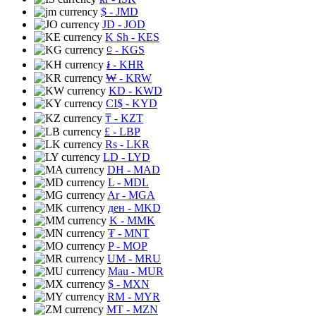
$
- JMD
JD
- JOD
K Sh
- KES
⃀
- KGS
៛
- KHR
₩
- KRW
KD
- KWD
CI$
- KYD
₸
- KZT
£
- LBP
Rs
- LKR
LD
- LYD
DH
- MAD
L
- MDL
Ar
- MGA
ден
- MKD
K
- MMK
₮
- MNT
P
- MOP
UM
- MRU
Mau
- MUR
$
- MXN
RM
- MYR
MT
- MZN