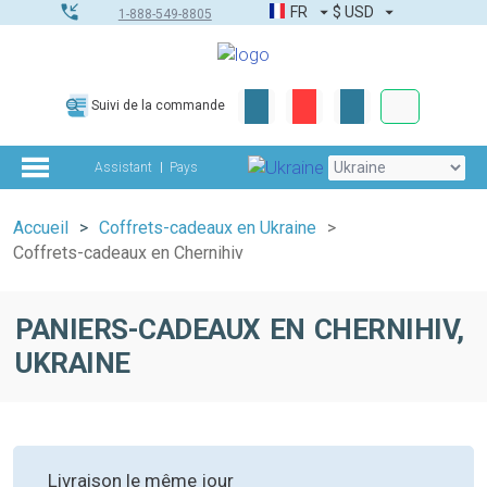
FR
$
USD
1-888-549-8805
Commandes
Suivi de la commande
Boîte à outils
Assistant
Pays
Accueil
Coffrets-cadeaux en Ukraine
Coffrets-cadeaux en Chernihiv
PANIERS-CADEAUX EN CHERNIHIV,
UKRAINE
Livraison le même jour