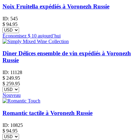
Noix Fruitella expédiés à Voronezh Russie
ID:
545
$
94.95
Économisez
$ 10
aujourd’hui
Dîner Délices ensemble de vin expédiés à Voronezh
Russie
ID:
11128
$
249.95
$ 259.95
Nouveau
Romantic tactile à Voronezh Russie
ID:
10825
$
94.95