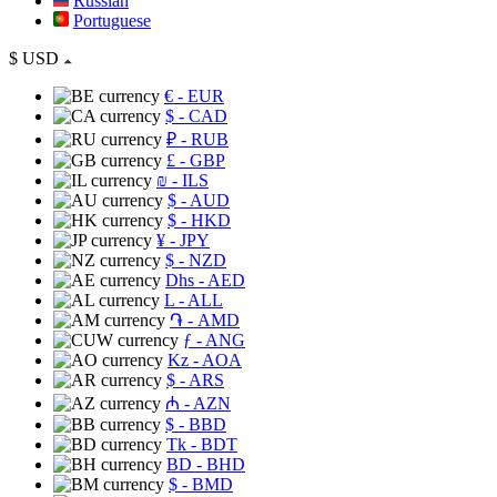
Russian
Portuguese
$
USD
€
- EUR
$
- CAD
₽
- RUB
£
- GBP
₪
- ILS
$
- AUD
$
- HKD
¥
- JPY
$
- NZD
Dhs
- AED
L
- ALL
֏
- AMD
ƒ
- ANG
Kz
- AOA
$
- ARS
₼
- AZN
$
- BBD
Tk
- BDT
BD
- BHD
$
- BMD