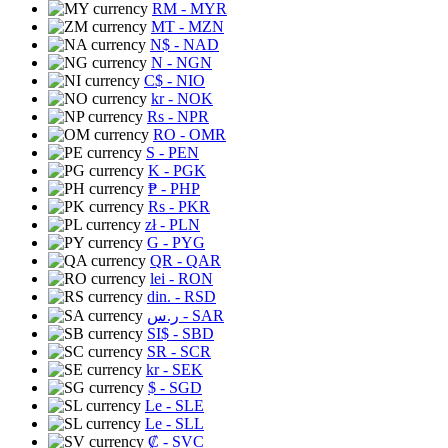
RM
- MYR
MT
- MZN
N$
- NAD
N
- NGN
C$
- NIO
kr
- NOK
Rs
- NPR
RO
- OMR
S
- PEN
K
- PGK
₱
- PHP
Rs
- PKR
zł
- PLN
G
- PYG
QR
- QAR
lei
- RON
din.
- RSD
ر.س
- SAR
SI$
- SBD
SR
- SCR
kr
- SEK
$
- SGD
Le
- SLE
Le
- SLL
₡
- SVC