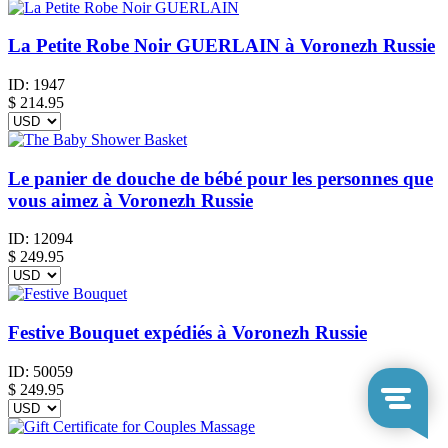
La Petite Robe Noir GUERLAIN à Voronezh Russie
ID:
1947
$
214.95
Le panier de douche de bébé pour les personnes que
vous aimez à Voronezh Russie
ID:
12094
$
249.95
Festive Bouquet expédiés à Voronezh Russie
ID:
50059
$
249.95