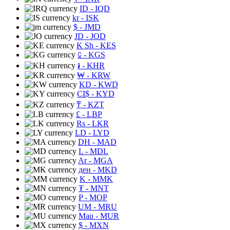
ID
- IQD
kr
- ISK
$
- JMD
JD
- JOD
K Sh
- KES
⃀
- KGS
៛
- KHR
₩
- KRW
KD
- KWD
CI$
- KYD
₸
- KZT
£
- LBP
Rs
- LKR
LD
- LYD
DH
- MAD
L
- MDL
Ar
- MGA
ден
- MKD
K
- MMK
₮
- MNT
P
- MOP
UM
- MRU
Mau
- MUR
$
- MXN