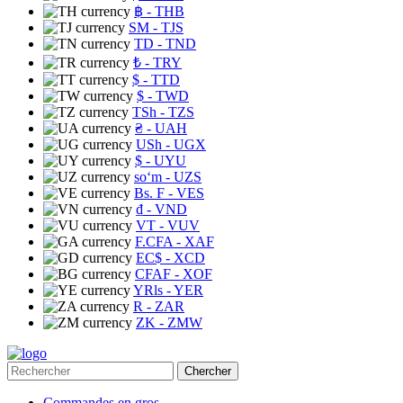
฿
- THB
ЅМ
- TJS
TD
- TND
₺
- TRY
$
- TTD
$
- TWD
TSh
- TZS
₴
- UAH
USh
- UGX
$
- UYU
soʻm
- UZS
Bs. F
- VES
₫
- VND
VT
- VUV
F.CFA
- XAF
EC$
- XCD
CFAF
- XOF
YRls
- YER
R
- ZAR
ZK
- ZMW
Chercher
Commandes en gros