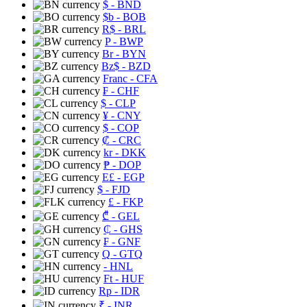
$
- BND
$b
- BOB
R$
- BRL
P
- BWP
Br
- BYN
Bz$
- BZD
Franc
- CFA
₣
- CHF
$
- CLP
¥
- CNY
$
- COP
₡
- CRC
kr
- DKK
₱
- DOP
E£
- EGP
$
- FJD
£
- FKP
₾
- GEL
₵
- GHS
₣
- GNF
Q
- GTQ
- HNL
Ft
- HUF
Rp
- IDR
₹
- INR