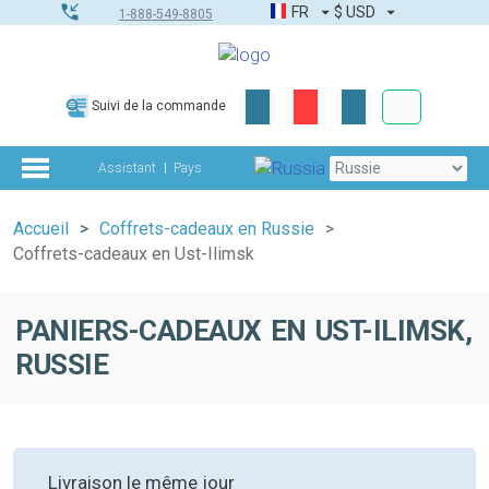
FR
$
USD
1-888-549-8805
Commandes
Suivi de la commande
Boîte à outils
Assistant
Pays
Accueil
Coffrets-cadeaux en Russie
Coffrets-cadeaux en Ust-Ilimsk
PANIERS-CADEAUX EN UST-ILIMSK,
RUSSIE
Livraison le même jour