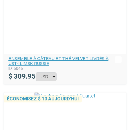
ENSEMBLE À GÂTEAU ET THÉ VELVET LIVRÉS À
UST-ILIMSK RUSSIE
ID:
5046
$
309.95
ÉCONOMISEZ
$ 10
AUJOURD’HUI