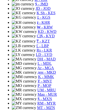
$
- JMD
JD
- JOD
K Sh
- KES
⃀
- KGS
៛
- KHR
₩
- KRW
KD
- KWD
CI$
- KYD
₸
- KZT
£
- LBP
Rs
- LKR
LD
- LYD
DH
- MAD
L
- MDL
Ar
- MGA
ден
- MKD
K
- MMK
₮
- MNT
P
- MOP
UM
- MRU
Mau
- MUR
$
- MXN
RM
- MYR
MT
- MZN