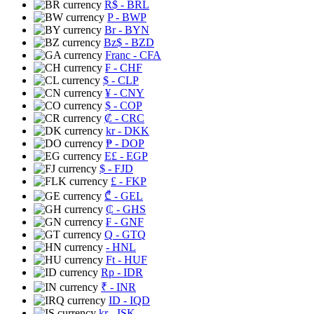
R$
- BRL
P
- BWP
Br
- BYN
Bz$
- BZD
Franc
- CFA
₣
- CHF
$
- CLP
¥
- CNY
$
- COP
₡
- CRC
kr
- DKK
₱
- DOP
E£
- EGP
$
- FJD
£
- FKP
₾
- GEL
₵
- GHS
₣
- GNF
Q
- GTQ
- HNL
Ft
- HUF
Rp
- IDR
₹
- INR
ID
- IQD
kr
- ISK