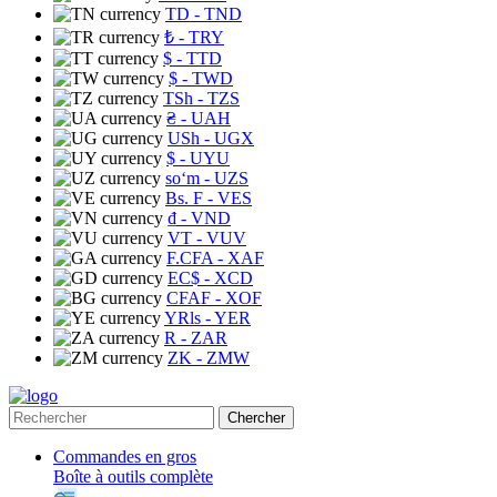
TD
- TND
₺
- TRY
$
- TTD
$
- TWD
TSh
- TZS
₴
- UAH
USh
- UGX
$
- UYU
soʻm
- UZS
Bs. F
- VES
₫
- VND
VT
- VUV
F.CFA
- XAF
EC$
- XCD
CFAF
- XOF
YRls
- YER
R
- ZAR
ZK
- ZMW
Chercher
Commandes en gros
Boîte à outils complète