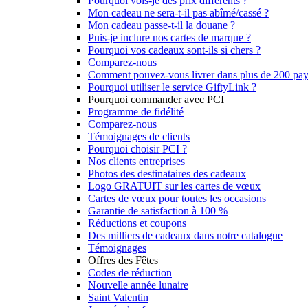
Pourquoi vois-je des prix différents ?
Mon cadeau ne sera-t-il pas abîmé/cassé ?
Mon cadeau passe-t-il la douane ?
Puis-je inclure nos cartes de marque ?
Pourquoi vos cadeaux sont-ils si chers ?
Comparez-nous
Comment pouvez-vous livrer dans plus de 200 pay
Pourquoi utiliser le service GiftyLink ?
Pourquoi commander avec PCI
Programme de fidélité
Comparez-nous
Témoignages de clients
Pourquoi choisir PCI ?
Nos clients entreprises
Photos des destinataires des cadeaux
Logo GRATUIT sur les cartes de vœux
Cartes de vœux pour toutes les occasions
Garantie de satisfaction à 100 %
Réductions et coupons
Des milliers de cadeaux dans notre catalogue
Témoignages
Offres des Fêtes
Codes de réduction
Nouvelle année lunaire
Saint Valentin