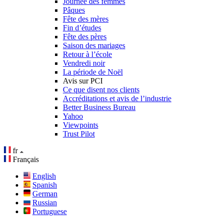
Journée des femmes
Pâques
Fête des mères
Fin d’études
Fête des pères
Saison des mariages
Retour à l’école
Vendredi noir
La période de Noël
Avis sur PCI
Ce que disent nos clients
Accréditations et avis de l’industrie
Better Business Bureau
Yahoo
Viewpoints
Trust Pilot
fr
Français
English
Spanish
German
Russian
Portuguese