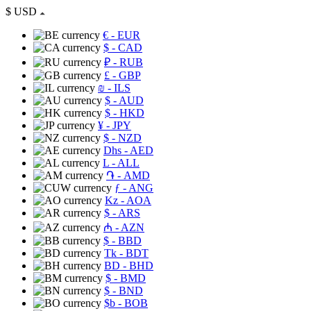
$
USD
€
- EUR
$
- CAD
₽
- RUB
£
- GBP
₪
- ILS
$
- AUD
$
- HKD
¥
- JPY
$
- NZD
Dhs
- AED
L
- ALL
֏
- AMD
ƒ
- ANG
Kz
- AOA
$
- ARS
₼
- AZN
$
- BBD
Tk
- BDT
BD
- BHD
$
- BMD
$
- BND
$b
- BOB