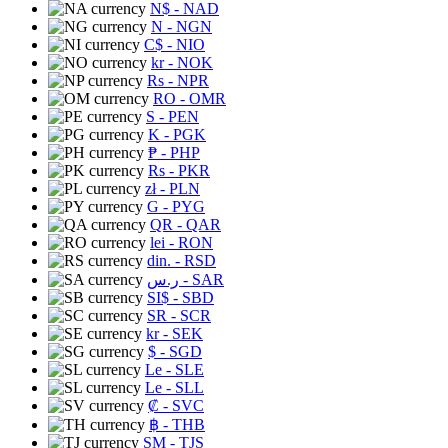
N$
- NAD
N
- NGN
C$
- NIO
kr
- NOK
Rs
- NPR
RO
- OMR
S
- PEN
K
- PGK
₱
- PHP
Rs
- PKR
zł
- PLN
G
- PYG
QR
- QAR
lei
- RON
din.
- RSD
ر.س
- SAR
SI$
- SBD
SR
- SCR
kr
- SEK
$
- SGD
Le
- SLE
Le
- SLL
₡
- SVC
฿
- THB
ЅМ
- TJS