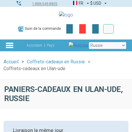
FR
$
USD
1-888-549-8805
Commandes
Suivi de la commande
Boîte à outils
Assistant
Pays
Accueil
Coffrets-cadeaux en Russie
Coffrets-cadeaux en Ulan-ude
PANIERS-CADEAUX EN ULAN-UDE,
RUSSIE
Livraison le même jour