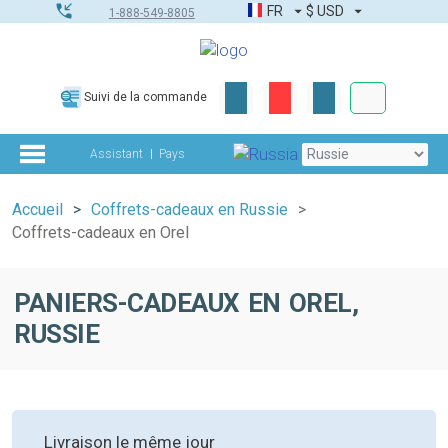
FR
$
USD
1-888-549-8805
Commandes
Suivi de la commande
Boîte à outils
Assistant
Pays
Accueil
Coffrets-cadeaux en Russie
Coffrets-cadeaux en Orel
PANIERS-CADEAUX EN OREL,
RUSSIE
Livraison le même jour