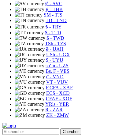
₡
- SVC
฿
- THB
ЅМ
- TJS
TD
- TND
₺
- TRY
$
- TTD
$
- TWD
TSh
- TZS
₴
- UAH
USh
- UGX
$
- UYU
soʻm
- UZS
Bs. F
- VES
₫
- VND
VT
- VUV
F.CFA
- XAF
EC$
- XCD
CFAF
- XOF
YRls
- YER
R
- ZAR
ZK
- ZMW
Chercher