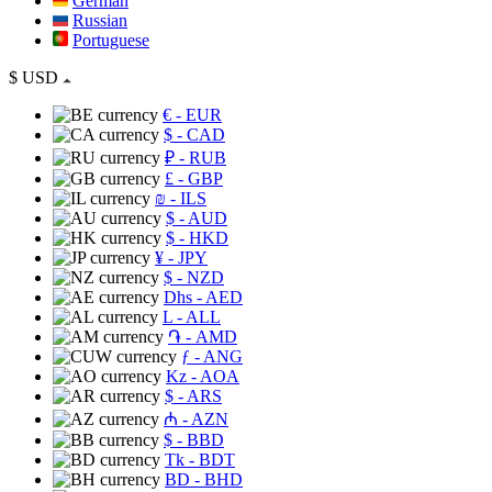
German
Russian
Portuguese
$
USD
€
- EUR
$
- CAD
₽
- RUB
£
- GBP
₪
- ILS
$
- AUD
$
- HKD
¥
- JPY
$
- NZD
Dhs
- AED
L
- ALL
֏
- AMD
ƒ
- ANG
Kz
- AOA
$
- ARS
₼
- AZN
$
- BBD
Tk
- BDT
BD
- BHD