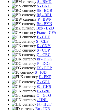
$
- BMD
$
- BND
$b
- BOB
R$
- BRL
P
- BWP
Br
- BYN
Bz$
- BZD
Franc
- CFA
₣
- CHF
$
- CLP
¥
- CNY
$
- COP
₡
- CRC
kr
- DKK
₱
- DOP
E£
- EGP
$
- FJD
£
- FKP
₾
- GEL
₵
- GHS
₣
- GNF
Q
- GTQ
- HNL
Ft
- HUF
Rp
- IDR