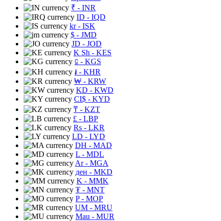
₹
- INR
ID
- IQD
kr
- ISK
$
- JMD
JD
- JOD
K Sh
- KES
⃀
- KGS
៛
- KHR
₩
- KRW
KD
- KWD
CI$
- KYD
₸
- KZT
£
- LBP
Rs
- LKR
LD
- LYD
DH
- MAD
L
- MDL
Ar
- MGA
ден
- MKD
K
- MMK
₮
- MNT
P
- MOP
UM
- MRU
Mau
- MUR