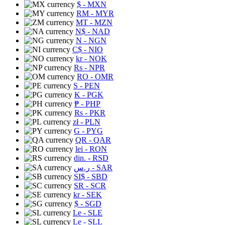
$
- MXN
RM
- MYR
MT
- MZN
N$
- NAD
N
- NGN
C$
- NIO
kr
- NOK
Rs
- NPR
RO
- OMR
S
- PEN
K
- PGK
₱
- PHP
Rs
- PKR
zł
- PLN
G
- PYG
QR
- QAR
lei
- RON
din.
- RSD
ر.س
- SAR
SI$
- SBD
SR
- SCR
kr
- SEK
$
- SGD
Le
- SLE
Le
- SLL