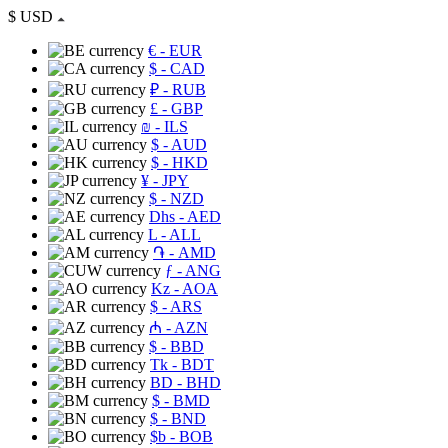
$
USD
€
- EUR
$
- CAD
₽
- RUB
£
- GBP
₪
- ILS
$
- AUD
$
- HKD
¥
- JPY
$
- NZD
Dhs
- AED
L
- ALL
֏
- AMD
ƒ
- ANG
Kz
- AOA
$
- ARS
₼
- AZN
$
- BBD
Tk
- BDT
BD
- BHD
$
- BMD
$
- BND
$b
- BOB