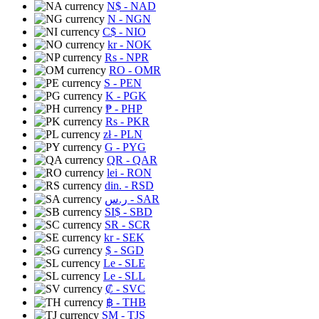
N$
- NAD
N
- NGN
C$
- NIO
kr
- NOK
Rs
- NPR
RO
- OMR
S
- PEN
K
- PGK
₱
- PHP
Rs
- PKR
zł
- PLN
G
- PYG
QR
- QAR
lei
- RON
din.
- RSD
ر.س
- SAR
SI$
- SBD
SR
- SCR
kr
- SEK
$
- SGD
Le
- SLE
Le
- SLL
₡
- SVC
฿
- THB
ЅМ
- TJS