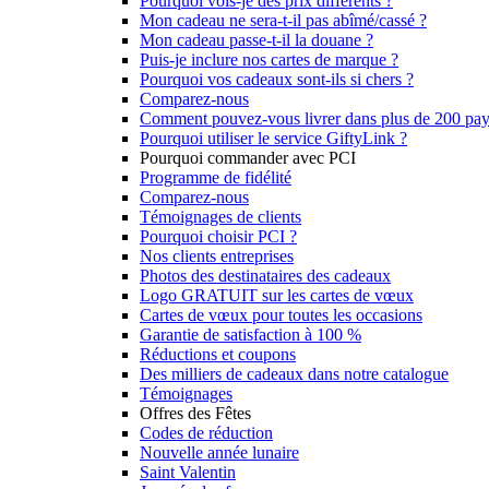
Pourquoi vois-je des prix différents ?
Mon cadeau ne sera-t-il pas abîmé/cassé ?
Mon cadeau passe-t-il la douane ?
Puis-je inclure nos cartes de marque ?
Pourquoi vos cadeaux sont-ils si chers ?
Comparez-nous
Comment pouvez-vous livrer dans plus de 200 pay
Pourquoi utiliser le service GiftyLink ?
Pourquoi commander avec PCI
Programme de fidélité
Comparez-nous
Témoignages de clients
Pourquoi choisir PCI ?
Nos clients entreprises
Photos des destinataires des cadeaux
Logo GRATUIT sur les cartes de vœux
Cartes de vœux pour toutes les occasions
Garantie de satisfaction à 100 %
Réductions et coupons
Des milliers de cadeaux dans notre catalogue
Témoignages
Offres des Fêtes
Codes de réduction
Nouvelle année lunaire
Saint Valentin