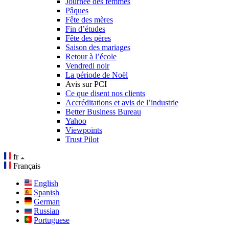
Journée des femmes
Pâques
Fête des mères
Fin d’études
Fête des pères
Saison des mariages
Retour à l’école
Vendredi noir
La période de Noël
Avis sur PCI
Ce que disent nos clients
Accréditations et avis de l’industrie
Better Business Bureau
Yahoo
Viewpoints
Trust Pilot
fr
Français
English
Spanish
German
Russian
Portuguese