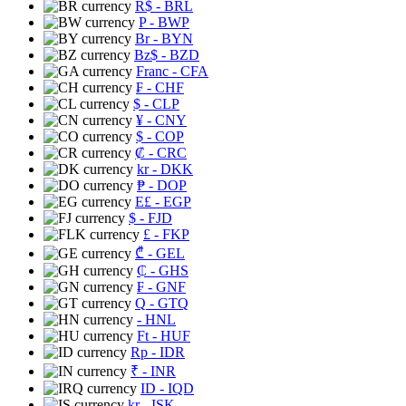
R$
- BRL
P
- BWP
Br
- BYN
Bz$
- BZD
Franc
- CFA
₣
- CHF
$
- CLP
¥
- CNY
$
- COP
₡
- CRC
kr
- DKK
₱
- DOP
E£
- EGP
$
- FJD
£
- FKP
₾
- GEL
₵
- GHS
₣
- GNF
Q
- GTQ
- HNL
Ft
- HUF
Rp
- IDR
₹
- INR
ID
- IQD
kr
- ISK