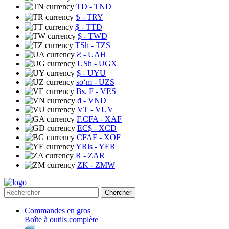
TD
- TND
₺
- TRY
$
- TTD
$
- TWD
TSh
- TZS
₴
- UAH
USh
- UGX
$
- UYU
soʻm
- UZS
Bs. F
- VES
₫
- VND
VT
- VUV
F.CFA
- XAF
EC$
- XCD
CFAF
- XOF
YRls
- YER
R
- ZAR
ZK
- ZMW
Chercher
Commandes en gros
Boîte à outils complète