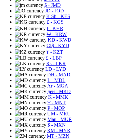
$
- JMD
JD
- JOD
K Sh
- KES
⃀
- KGS
៛
- KHR
₩
- KRW
KD
- KWD
CI$
- KYD
₸
- KZT
£
- LBP
Rs
- LKR
LD
- LYD
DH
- MAD
L
- MDL
Ar
- MGA
ден
- MKD
K
- MMK
₮
- MNT
P
- MOP
UM
- MRU
Mau
- MUR
$
- MXN
RM
- MYR
MT
- MZN