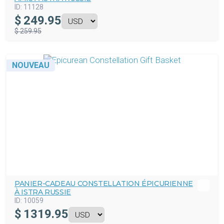
ID:
11128
$
249.95
$ 259.95
NOUVEAU
PANIER-CADEAU CONSTELLATION ÉPICURIENNE
À ISTRA RUSSIE
ID:
10059
$
1319.95