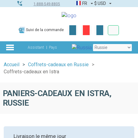
FR
$
USD
1-888-549-8805
Commandes
Suivi de la commande
Boîte à outils
Assistant
Pays
Accueil
Coffrets-cadeaux en Russie
Coffrets-cadeaux en Istra
PANIERS-CADEAUX EN ISTRA,
RUSSIE
Livraison le même jour