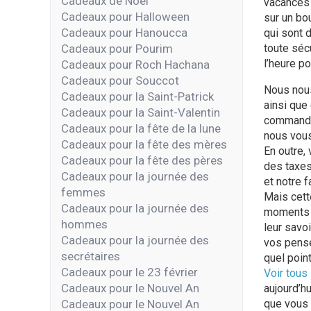
Cadeaux de Noël
vacances 
Cadeaux pour Halloween
sur un bo
Cadeaux pour Hanoucca
qui sont d
Cadeaux pour Pourim
toute sécu
l’heure po
Cadeaux pour Roch Hachana
Cadeaux pour Souccot
Nous nous
Cadeaux pour la Saint-Patrick
ainsi que
Cadeaux pour la Saint-Valentin
commandez
Cadeaux pour la fête de la lune
nous vous
Cadeaux pour la fête des mères
En outre,
Cadeaux pour la fête des pères
des taxes
Cadeaux pour la journée des
et notre f
femmes
Mais cett
Cadeaux pour la journée des
moments p
hommes
leur savo
Cadeaux pour la journée des
vos pensé
secrétaires
quel poin
Cadeaux pour le 23 février
Voir tous
Cadeaux pour le Nouvel An
aujourd’h
Cadeaux pour le Nouvel An
que vous 