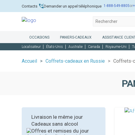
1-888-549-8805
or
+
Contacts
Demander un appel téléphonique
OCCASIONS
PANIERS-CADEAUX
ASSISTANCE CLIENT
Localisateur
États-Unis
Australie
Canada
Royaume-Uni
T
Accueil
Coffrets-cadeaux en Russie
Coffrets-
PA
Livraison le même jour
Cadeaux sans alcool
Offres et remises du jour