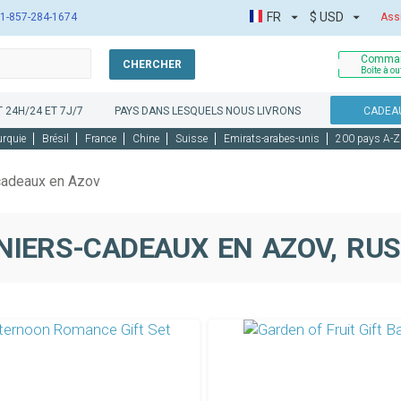
FR
$
USD
1-857-284-1674
Ass
Comman
CHERCHER
Boîte à ou
 24H/24 ET 7J/7
PAYS DANS LESQUELS NOUS LIVRONS
CADEAU
urquie
Brésil
France
Chine
Suisse
Emirats-arabes-unis
200 pays A-Z
cadeaux en Azov
NIERS-CADEAUX EN AZOV, RUS