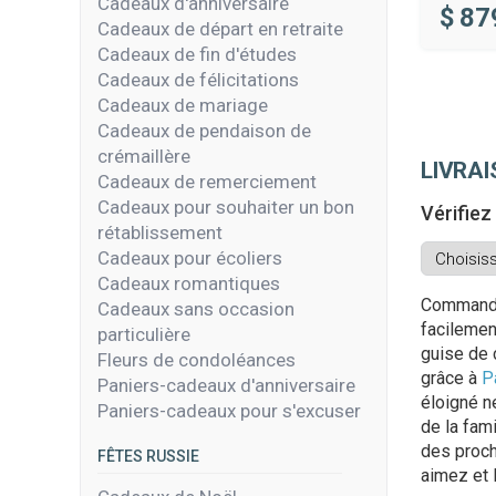
Cadeaux d'anniversaire
$
87
Cadeaux de départ en retraite
Cadeaux de fin d'études
Cadeaux de félicitations
Cadeaux de mariage
Cadeaux de pendaison de
crémaillère
LIVRA
Cadeaux de remerciement
Cadeaux pour souhaiter un bon
Vérifiez
rétablissement
Cadeaux pour écoliers
Cadeaux romantiques
Commandez
Cadeaux sans occasion
facilemen
particulière
guise de 
Fleurs de condoléances
grâce à
P
Paniers-cadeaux d'anniversaire
éloigné n
Paniers-cadeaux pour s'excuser
de la fam
des proch
FÊTES RUSSIE
aimez et 