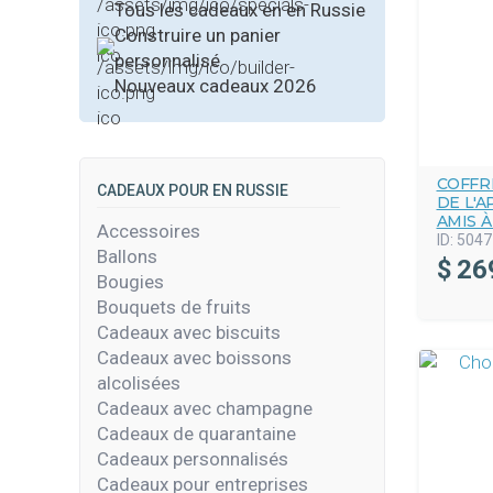
Tous les cadeaux en en Russie
Construire un panier
personnalisé
Nouveaux cadeaux 2026
COFFR
CADEAUX POUR EN RUSSIE
DE L'A
AMIS À
Accessoires
ID:
5047
Ballons
$
26
Bougies
Bouquets de fruits
Cadeaux avec biscuits
Cadeaux avec boissons
alcolisées
Cadeaux avec champagne
Cadeaux de quarantaine
Cadeaux personnalisés
Cadeaux pour entreprises