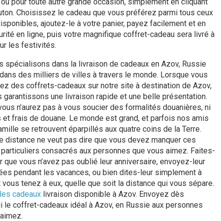
ou pour toute autre grande occasion, simplement en cliquant
uton. Choisissez le cadeau que vous préférez parmi tous ceux
isponibles, ajoutez-le à votre panier, payez facilement et en
rité en ligne, puis votre magnifique coffret-cadeau sera livré à
ur les festivités.
 spécialisons dans la livraison de cadeaux en Azov, Russie
 dans des milliers de villes à travers le monde. Lorsque vous
 des coffrets-cadeaux sur notre site à destination de Azov,
 garantissons une livraison rapide et une belle présentation.
 vous n’aurez pas à vous soucier des formalités douanières, ni
 et frais de douane. Le monde est grand, et parfois nos amis
amille se retrouvent éparpillés aux quatre coins de la Terre.
e distance ne veut pas dire que vous devez manquer ces
articuliers consacrés aux personnes que vous aimez. Faites-
ir que vous n’avez pas oublié leur anniversaire, envoyez-leur
es pendant les vacances, ou bien dites-leur simplement à
t vous tenez à eux, quelle que soit la distance qui vous sépare.
 les cadeaux
livraison disponible à Azov. Envoyez dès
ui le coffret-cadeaux idéal à Azov, en Russie aux personnes
aimez.