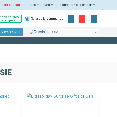
istant cadeau
Nos marques
Pourquoi nous choisir
des en gros
Suivi de la commande
tils complète
X D’AFFAIRES
SIE