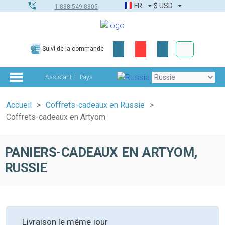
FR
$
USD
1-888-549-8805
Commandes
Suivi de la commande
Boîte à outils
Assistant
Pays
Accueil
Coffrets-cadeaux en Russie
Coffrets-cadeaux en Artyom
PANIERS-CADEAUX EN ARTYOM,
RUSSIE
Livraison le même jour