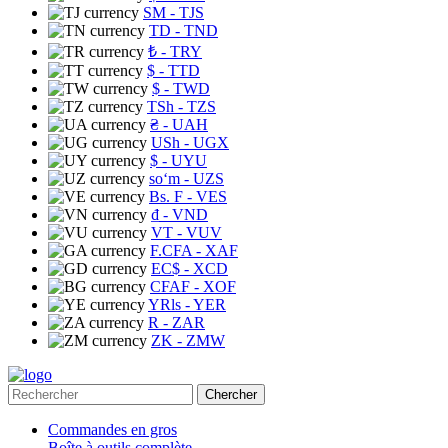
ЅМ
- TJS
TD
- TND
₺
- TRY
$
- TTD
$
- TWD
TSh
- TZS
₴
- UAH
USh
- UGX
$
- UYU
soʻm
- UZS
Bs. F
- VES
₫
- VND
VT
- VUV
F.CFA
- XAF
EC$
- XCD
CFAF
- XOF
YRls
- YER
R
- ZAR
ZK
- ZMW
Chercher
Commandes en gros
Boîte à outils complète