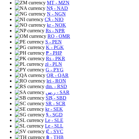
MT
- MZN
N$
- NAD
N
- NGN
C$
- NIO
kr
- NOK
Rs
- NPR
RO
- OMR
S
- PEN
K
- PGK
₱
- PHP
Rs
- PKR
zł
- PLN
G
- PYG
QR
- QAR
lei
- RON
din.
- RSD
ر.س
- SAR
SI$
- SBD
SR
- SCR
kr
- SEK
$
- SGD
Le
- SLE
Le
- SLL
₡
- SVC
฿
- THB