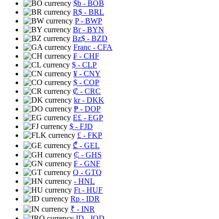
$b
- BOB
R$
- BRL
P
- BWP
Br
- BYN
Bz$
- BZD
Franc
- CFA
₣
- CHF
$
- CLP
¥
- CNY
$
- COP
₡
- CRC
kr
- DKK
₱
- DOP
E£
- EGP
$
- FJD
£
- FKP
₾
- GEL
₵
- GHS
₣
- GNF
Q
- GTQ
- HNL
Ft
- HUF
Rp
- IDR
₹
- INR
ID
- IQD