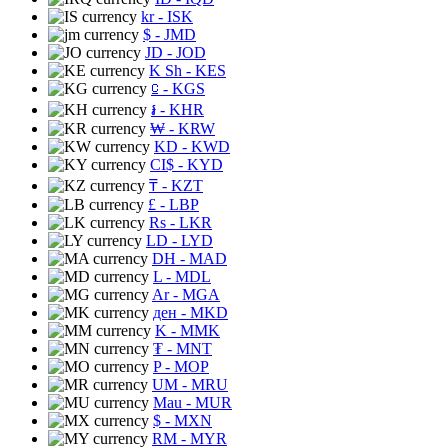
kr
- ISK
$
- JMD
JD
- JOD
K Sh
- KES
⃀
- KGS
៛
- KHR
₩
- KRW
KD
- KWD
CI$
- KYD
₸
- KZT
£
- LBP
Rs
- LKR
LD
- LYD
DH
- MAD
L
- MDL
Ar
- MGA
ден
- MKD
K
- MMK
₮
- MNT
P
- MOP
UM
- MRU
Mau
- MUR
$
- MXN
RM
- MYR