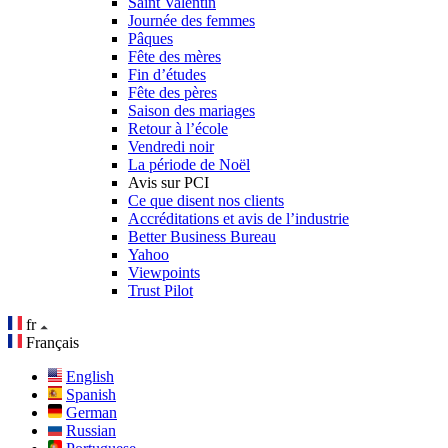
Saint Valentin
Journée des femmes
Pâques
Fête des mères
Fin d’études
Fête des pères
Saison des mariages
Retour à l’école
Vendredi noir
La période de Noël
Avis sur PCI
Ce que disent nos clients
Accréditations et avis de l’industrie
Better Business Bureau
Yahoo
Viewpoints
Trust Pilot
fr
Français
English
Spanish
German
Russian