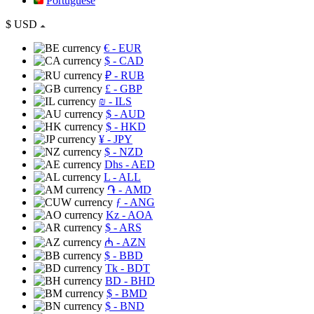
Portuguese
$
USD
€
- EUR
$
- CAD
₽
- RUB
£
- GBP
₪
- ILS
$
- AUD
$
- HKD
¥
- JPY
$
- NZD
Dhs
- AED
L
- ALL
֏
- AMD
ƒ
- ANG
Kz
- AOA
$
- ARS
₼
- AZN
$
- BBD
Tk
- BDT
BD
- BHD
$
- BMD
$
- BND