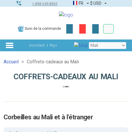
FR
$
USD
1-888-549-8805
Commandes
Suivi de la commande
Boîte à outils
Assistant
Pays
Accueil
Coffrets-cadeaux au Mali
COFFRETS-CADEAUX AU MALI
Corbeilles au Mali et à l’étranger