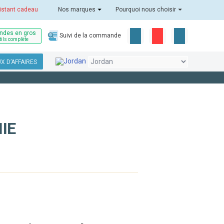
istant cadeau
Nos marques
Pourquoi nous choisir
des en gros
Suivi de la commande
tils complète
X D’AFFAIRES
IE