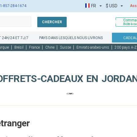
FR
$
USD
1-857-284-1674
Ass
Comman
CHERCHER
Boîte à ou
 24H/24 ET 7J/7
PAYS DANS LESQUELS NOUS LIVRONS
CADEAU
urquie
Brésil
France
Chine
Suisse
Emirats-arabes-unis
200 pays A-Z
OFFRETS-CADEAUX EN JORDAN
étranger