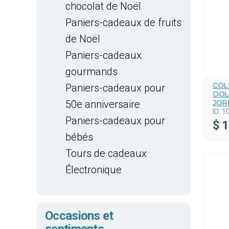
chocolat de Noël
Paniers-cadeaux de fruits
de Noël
Paniers-cadeaux
gourmands
COL
Paniers-cadeaux pour
DOL
50e anniversaire
JOR
ID:
1
Paniers-cadeaux pour
$
1
bébés
Tours de cadeaux
Électronique
Occasions et