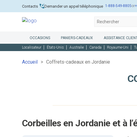
1-888-549-8805
or
+
Contacts
Demander un appel téléphonique
OCCASIONS
PANIERS-CADEAUX
ASSISTANCE CLIENT
Localisateur
États-Unis
Australie
Canada
Royaume-Uni
T
Accueil
Coffrets-cadeaux en Jordanie
C
Corbeilles en Jordanie et à l’