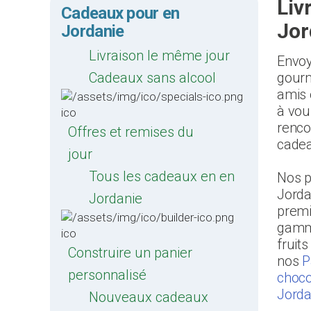
Liv
Cadeaux pour en
Jor
Jordanie
Livraison le même jour
Envoy
Cadeaux sans alcool
gourm
amis 
à vou
renco
Offres et remises du
cadea
jour
Tous les cadeaux en en
Nos p
Jorda
Jordanie
premi
gamme
fruit
Construire un panier
nos
P
personnalisé
choco
Jorda
Nouveaux cadeaux