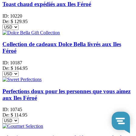
Toast chaud expédiés aux Iles Féroé
ID:
10220
De:
$
129.95
Collection de cadeaux Dolce Bella livrés aux Iles
Féroé
ID:
10187
De:
$
164.95
Perfections doux pour les personnes que vous aimez
aux Iles Féroé
ID:
10745
De:
$
114.95