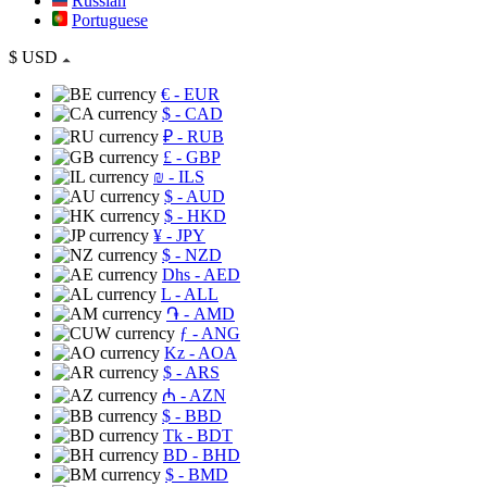
Russian
Portuguese
$
USD
€
- EUR
$
- CAD
₽
- RUB
£
- GBP
₪
- ILS
$
- AUD
$
- HKD
¥
- JPY
$
- NZD
Dhs
- AED
L
- ALL
֏
- AMD
ƒ
- ANG
Kz
- AOA
$
- ARS
₼
- AZN
$
- BBD
Tk
- BDT
BD
- BHD
$
- BMD