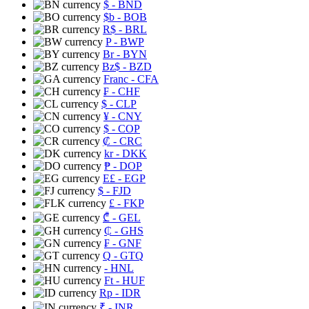
$
- BND
$b
- BOB
R$
- BRL
P
- BWP
Br
- BYN
Bz$
- BZD
Franc
- CFA
₣
- CHF
$
- CLP
¥
- CNY
$
- COP
₡
- CRC
kr
- DKK
₱
- DOP
E£
- EGP
$
- FJD
£
- FKP
₾
- GEL
₵
- GHS
₣
- GNF
Q
- GTQ
- HNL
Ft
- HUF
Rp
- IDR
₹
- INR