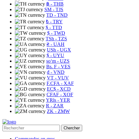
฿
- THB
ЅМ
- TJS
TD
- TND
₺
- TRY
$
- TTD
$
- TWD
TSh
- TZS
₴
- UAH
USh
- UGX
$
- UYU
soʻm
- UZS
Bs. F
- VES
₫
- VND
VT
- VUV
F.CFA
- XAF
EC$
- XCD
CFAF
- XOF
YRls
- YER
R
- ZAR
ZK
- ZMW
Chercher
Commandes en gros