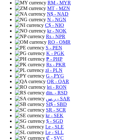
RM
- MYR
MT
- MZN
N$
- NAD
N
- NGN
C$
- NIO
kr
- NOK
Rs
- NPR
RO
- OMR
S
- PEN
K
- PGK
₱
- PHP
Rs
- PKR
zł
- PLN
G
- PYG
QR
- QAR
lei
- RON
din.
- RSD
ر.س
- SAR
SI$
- SBD
SR
- SCR
kr
- SEK
$
- SGD
Le
- SLE
Le
- SLL
₡
- SVC