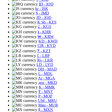
ID
- IQD
kr
- ISK
$
- JMD
JD
- JOD
K Sh
- KES
⃀
- KGS
៛
- KHR
₩
- KRW
KD
- KWD
CI$
- KYD
₸
- KZT
£
- LBP
Rs
- LKR
LD
- LYD
DH
- MAD
L
- MDL
Ar
- MGA
ден
- MKD
K
- MMK
₮
- MNT
P
- MOP
UM
- MRU
Mau
- MUR
$
- MXN