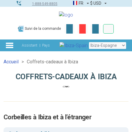
FR
$
USD
1-888-549-8805
Commandes
Suivi de la commande
Boîte à outils
Assistant
Pays
Accueil
Coffrets-cadeaux à Ibiza
COFFRETS-CADEAUX À IBIZA
Corbeilles à Ibiza et à l’étranger