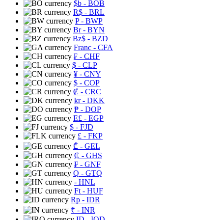
$b
- BOB
R$
- BRL
P
- BWP
Br
- BYN
Bz$
- BZD
Franc
- CFA
₣
- CHF
$
- CLP
¥
- CNY
$
- COP
₡
- CRC
kr
- DKK
₱
- DOP
E£
- EGP
$
- FJD
£
- FKP
₾
- GEL
₵
- GHS
₣
- GNF
Q
- GTQ
- HNL
Ft
- HUF
Rp
- IDR
₹
- INR
ID
- IQD