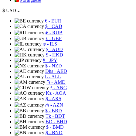
Portuguese
$
USD
€
- EUR
$
- CAD
₽
- RUB
£
- GBP
₪
- ILS
$
- AUD
$
- HKD
¥
- JPY
$
- NZD
Dhs
- AED
L
- ALL
֏
- AMD
ƒ
- ANG
Kz
- AOA
$
- ARS
₼
- AZN
$
- BBD
Tk
- BDT
BD
- BHD
$
- BMD
$
- BND