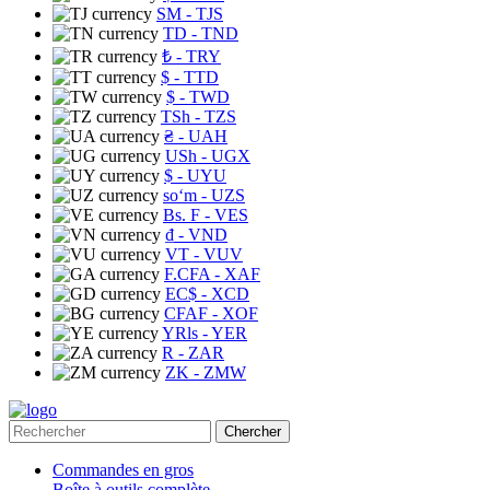
ЅМ
- TJS
TD
- TND
₺
- TRY
$
- TTD
$
- TWD
TSh
- TZS
₴
- UAH
USh
- UGX
$
- UYU
soʻm
- UZS
Bs. F
- VES
₫
- VND
VT
- VUV
F.CFA
- XAF
EC$
- XCD
CFAF
- XOF
YRls
- YER
R
- ZAR
ZK
- ZMW
Chercher
Commandes en gros
Boîte à outils complète