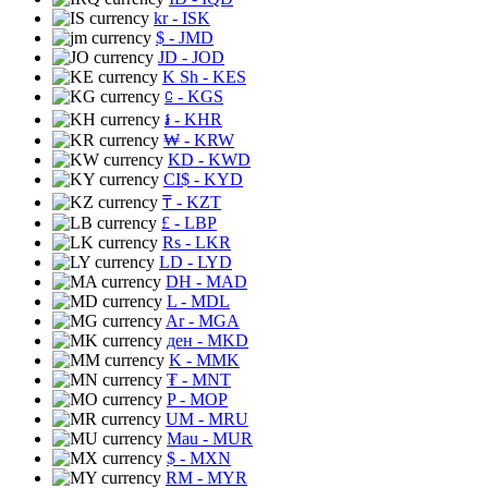
kr
- ISK
$
- JMD
JD
- JOD
K Sh
- KES
⃀
- KGS
៛
- KHR
₩
- KRW
KD
- KWD
CI$
- KYD
₸
- KZT
£
- LBP
Rs
- LKR
LD
- LYD
DH
- MAD
L
- MDL
Ar
- MGA
ден
- MKD
K
- MMK
₮
- MNT
P
- MOP
UM
- MRU
Mau
- MUR
$
- MXN
RM
- MYR