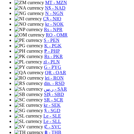
MT
- MZN
N$
- NAD
N
- NGN
C$
- NIO
kr
- NOK
Rs
- NPR
RO
- OMR
S
- PEN
K
- PGK
₱
- PHP
Rs
- PKR
zł
- PLN
G
- PYG
QR
- QAR
lei
- RON
din.
- RSD
ر.س
- SAR
SI$
- SBD
SR
- SCR
kr
- SEK
$
- SGD
Le
- SLE
Le
- SLL
₡
- SVC
฿
- THB