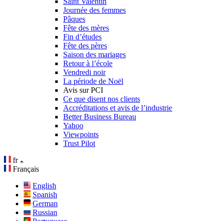
Saint Valentin
Journée des femmes
Pâques
Fête des mères
Fin d’études
Fête des pères
Saison des mariages
Retour à l’école
Vendredi noir
La période de Noël
Avis sur PCI
Ce que disent nos clients
Accréditations et avis de l’industrie
Better Business Bureau
Yahoo
Viewpoints
Trust Pilot
fr
Français
English
Spanish
German
Russian