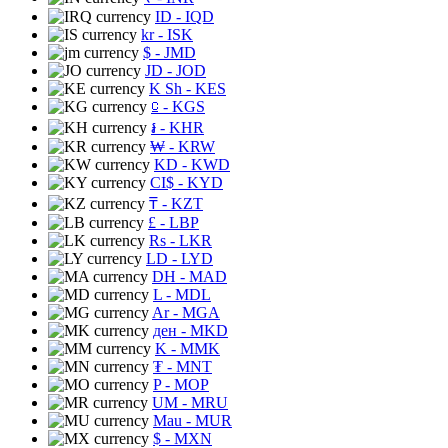
ID
- IQD
kr
- ISK
$
- JMD
JD
- JOD
K Sh
- KES
⃀
- KGS
៛
- KHR
₩
- KRW
KD
- KWD
CI$
- KYD
₸
- KZT
£
- LBP
Rs
- LKR
LD
- LYD
DH
- MAD
L
- MDL
Ar
- MGA
ден
- MKD
K
- MMK
₮
- MNT
P
- MOP
UM
- MRU
Mau
- MUR
$
- MXN