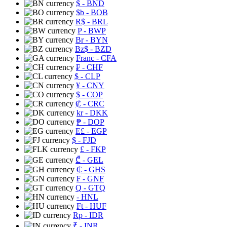
$
- BND
$b
- BOB
R$
- BRL
P
- BWP
Br
- BYN
Bz$
- BZD
Franc
- CFA
₣
- CHF
$
- CLP
¥
- CNY
$
- COP
₡
- CRC
kr
- DKK
₱
- DOP
E£
- EGP
$
- FJD
£
- FKP
₾
- GEL
₵
- GHS
₣
- GNF
Q
- GTQ
- HNL
Ft
- HUF
Rp
- IDR
₹
- INR