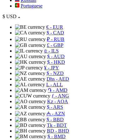
Russian
Portuguese
$
USD
€
- EUR
$
- CAD
₽
- RUB
£
- GBP
₪
- ILS
$
- AUD
$
- HKD
¥
- JPY
$
- NZD
Dhs
- AED
L
- ALL
֏
- AMD
ƒ
- ANG
Kz
- AOA
$
- ARS
₼
- AZN
$
- BBD
Tk
- BDT
BD
- BHD
$
- BMD