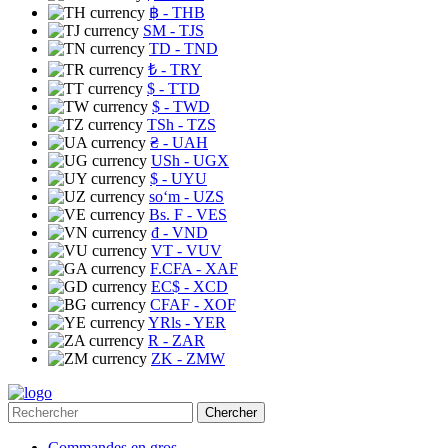
฿
- THB
ЅМ
- TJS
TD
- TND
₺
- TRY
$
- TTD
$
- TWD
TSh
- TZS
₴
- UAH
USh
- UGX
$
- UYU
soʻm
- UZS
Bs. F
- VES
₫
- VND
VT
- VUV
F.CFA
- XAF
EC$
- XCD
CFAF
- XOF
YRls
- YER
R
- ZAR
ZK
- ZMW
Chercher
Commandes en gros