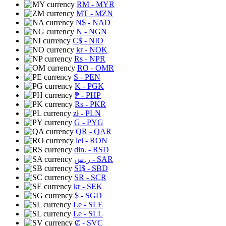
RM
- MYR
MT
- MZN
N$
- NAD
N
- NGN
C$
- NIO
kr
- NOK
Rs
- NPR
RO
- OMR
S
- PEN
K
- PGK
₱
- PHP
Rs
- PKR
zł
- PLN
G
- PYG
QR
- QAR
lei
- RON
din.
- RSD
ر.س
- SAR
SI$
- SBD
SR
- SCR
kr
- SEK
$
- SGD
Le
- SLE
Le
- SLL
₡
- SVC