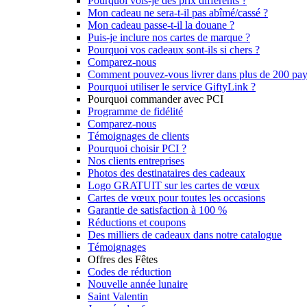
Pourquoi vois-je des prix différents ?
Mon cadeau ne sera-t-il pas abîmé/cassé ?
Mon cadeau passe-t-il la douane ?
Puis-je inclure nos cartes de marque ?
Pourquoi vos cadeaux sont-ils si chers ?
Comparez-nous
Comment pouvez-vous livrer dans plus de 200 pay
Pourquoi utiliser le service GiftyLink ?
Pourquoi commander avec PCI
Programme de fidélité
Comparez-nous
Témoignages de clients
Pourquoi choisir PCI ?
Nos clients entreprises
Photos des destinataires des cadeaux
Logo GRATUIT sur les cartes de vœux
Cartes de vœux pour toutes les occasions
Garantie de satisfaction à 100 %
Réductions et coupons
Des milliers de cadeaux dans notre catalogue
Témoignages
Offres des Fêtes
Codes de réduction
Nouvelle année lunaire
Saint Valentin