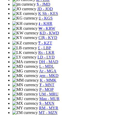
$
- JMD
JD
- JOD
K Sh
- KES
⃀
- KGS
៛
- KHR
₩
- KRW
KD
- KWD
CI$
- KYD
₸
- KZT
£
- LBP
Rs
- LKR
LD
- LYD
DH
- MAD
L
- MDL
Ar
- MGA
ден
- MKD
K
- MMK
₮
- MNT
P
- MOP
UM
- MRU
Mau
- MUR
$
- MXN
RM
- MYR
MT
- MZN