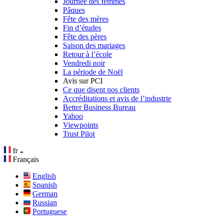
Journée des femmes
Pâques
Fête des mères
Fin d’études
Fête des pères
Saison des mariages
Retour à l’école
Vendredi noir
La période de Noël
Avis sur PCI
Ce que disent nos clients
Accréditations et avis de l’industrie
Better Business Bureau
Yahoo
Viewpoints
Trust Pilot
fr
Français
English
Spanish
German
Russian
Portuguese