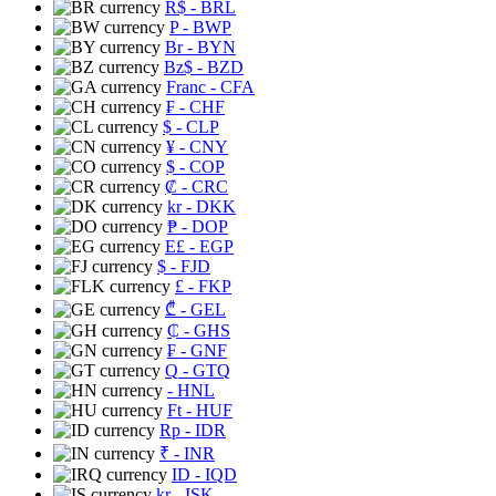
R$
- BRL
P
- BWP
Br
- BYN
Bz$
- BZD
Franc
- CFA
₣
- CHF
$
- CLP
¥
- CNY
$
- COP
₡
- CRC
kr
- DKK
₱
- DOP
E£
- EGP
$
- FJD
£
- FKP
₾
- GEL
₵
- GHS
₣
- GNF
Q
- GTQ
- HNL
Ft
- HUF
Rp
- IDR
₹
- INR
ID
- IQD
kr
- ISK