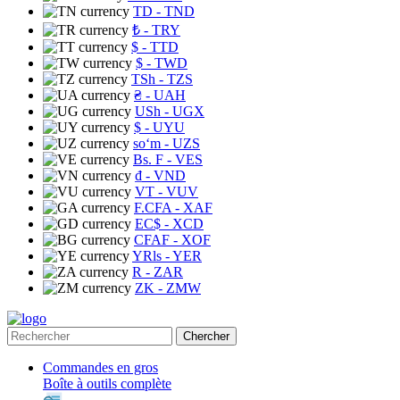
TD
- TND
₺
- TRY
$
- TTD
$
- TWD
TSh
- TZS
₴
- UAH
USh
- UGX
$
- UYU
soʻm
- UZS
Bs. F
- VES
₫
- VND
VT
- VUV
F.CFA
- XAF
EC$
- XCD
CFAF
- XOF
YRls
- YER
R
- ZAR
ZK
- ZMW
Chercher
Commandes en gros
Boîte à outils complète