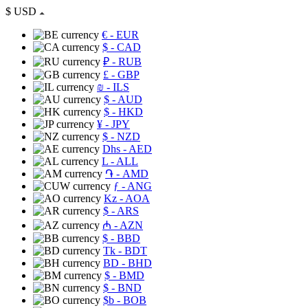
$
USD
€
- EUR
$
- CAD
₽
- RUB
£
- GBP
₪
- ILS
$
- AUD
$
- HKD
¥
- JPY
$
- NZD
Dhs
- AED
L
- ALL
֏
- AMD
ƒ
- ANG
Kz
- AOA
$
- ARS
₼
- AZN
$
- BBD
Tk
- BDT
BD
- BHD
$
- BMD
$
- BND
$b
- BOB