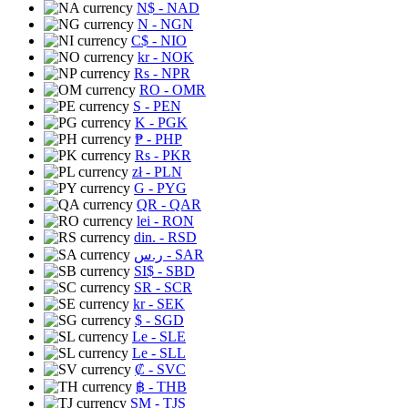
N$
- NAD
N
- NGN
C$
- NIO
kr
- NOK
Rs
- NPR
RO
- OMR
S
- PEN
K
- PGK
₱
- PHP
Rs
- PKR
zł
- PLN
G
- PYG
QR
- QAR
lei
- RON
din.
- RSD
ر.س
- SAR
SI$
- SBD
SR
- SCR
kr
- SEK
$
- SGD
Le
- SLE
Le
- SLL
₡
- SVC
฿
- THB
ЅМ
- TJS